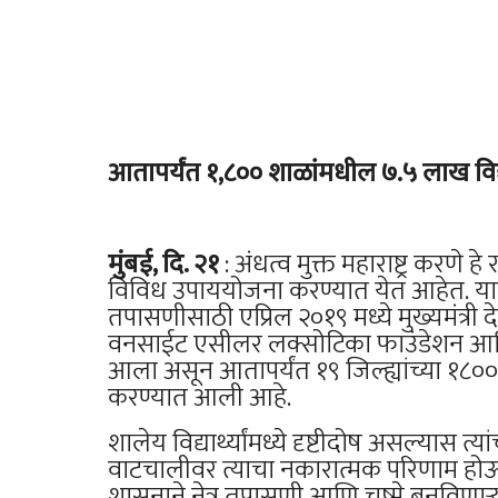
आतापर्यंत १,८०० शाळांमधील ७.५ लाख विद्यार्
मुंबई, दि. २१
: अंधत्व मुक्त महाराष्ट्र करणे 
विविध उपाययोजना करण्यात येत आहेत. याचाच ए
तपासणीसाठी एप्रिल २०१९ मध्ये मुख्यमंत्री दे
वनसाईट एसीलर लक्सोटिका फाउंडेशन आणि रत
आला असून आतापर्यंत १९ जिल्ह्यांच्या १८००
करण्यात आली आहे.
शालेय विद्यार्थ्यांमध्ये दृष्टीदोष असल्यास त्या
वाटचालीवर त्याचा नकारात्मक परिणाम होऊ शक
शासनाने नेत्र तपासणी आणि चष्मे बनविणाऱ्