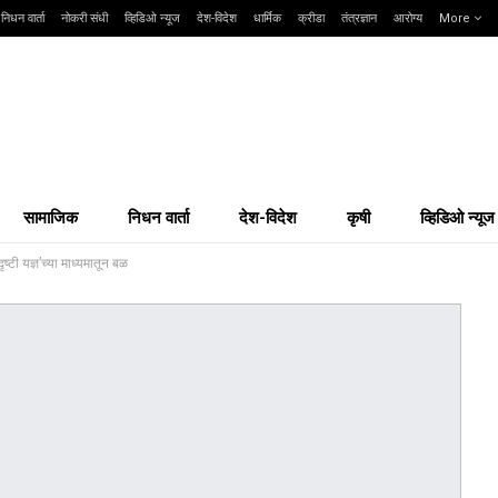
निधन वार्ता
नोकरी संधी
व्हिडिओ न्यूज
देश-विदेश
धार्मिक
क्रीडा
तंत्रज्ञान
आरोग्य
More
सामाजिक
निधन वार्ता
देश-विदेश
कृषी
व्हिडिओ न्यूज
‘दृष्टी यज्ञ’च्या माध्यमातून बळ