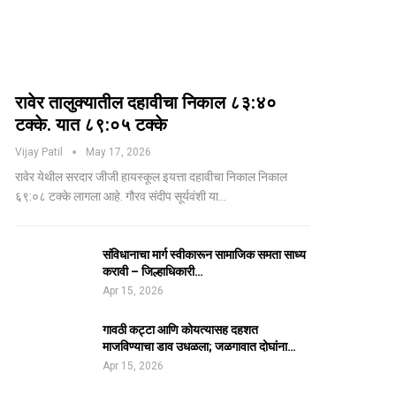
रावेर तालुक्यातील दहावीचा निकाल ८३:४०
टक्के. यात ८९:०५ टक्के
Vijay Patil
May 17, 2026
रावेर येथील सरदार जीजी हायस्कूल इयत्ता दहावीचा निकाल निकाल
६९:०८ टक्के लागला आहे. गौरव संदीप सूर्यवंशी या…
संविधानाचा मार्ग स्वीकारून सामाजिक समता साध्य
करावी – जिल्हाधिकारी…
Apr 15, 2026
गावठी कट्टा आणि कोयत्यासह दहशत
माजविण्याचा डाव उधळला; जळगावात दोघांना…
Apr 15, 2026