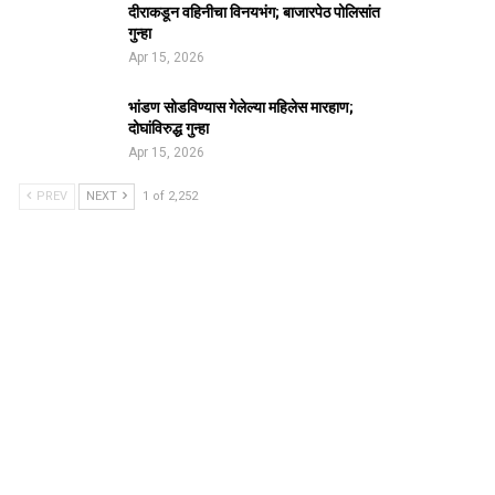
दीराकडून वहिनीचा विनयभंग; बाजारपेठ पोलिसांत
गुन्हा
Apr 15, 2026
भांडण सोडविण्यास गेलेल्या महिलेस मारहाण;
दोघांविरुद्ध गुन्हा
Apr 15, 2026
PREV
NEXT
1 of 2,252