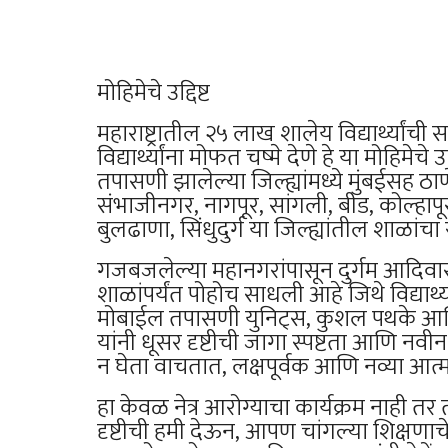
मोहिमेचे उद्दिष्ट
महाराष्ट्रातील २५ लाख शालेय विद्यार्थ्यांच
विद्यार्थ्यांना मोफत चष्मे देणे हे या मोहिमेचे उद
तपासणी झालेल्या जिल्ह्यांमध्ये मुंबईसह ठाण
संभाजीनगर, नागपूर, सांगली, बीड, कोल्हापूर
बुलढाणा, सिंधुदुर्ग या जिल्ह्यांतील शाळांच
गजबजलेल्या महानगरांपासून दुर्गम आदिवासी 
शाळांपर्यंत पोहोच साधली आहे जिथे विद्यार्थ्
मोबाईल तपासणी युनिट्स, कुशल पथके आणि
यांनी धूसर दृष्टीची जागा स्पष्टता आणि नवी
न घेता वाचतात, लक्षपूर्वक आणि नव्या आत्
हा केवळ नेत्र आरोग्याचा कार्यक्रम नाही तर त
दृष्टीची हमी देऊन, आपण चांगल्या शिक्षणाचे