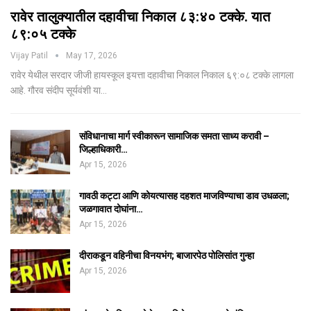
रावेर तालुक्यातील दहावीचा निकाल ८३:४० टक्के. यात
८९:०५ टक्के
Vijay Patil
May 17, 2026
रावेर येथील सरदार जीजी हायस्कूल इयत्ता दहावीचा निकाल निकाल ६९:०८ टक्के लागला
आहे. गौरव संदीप सूर्यवंशी या…
संविधानाचा मार्ग स्वीकारून सामाजिक समता साध्य करावी –
जिल्हाधिकारी…
Apr 15, 2026
गावठी कट्टा आणि कोयत्यासह दहशत माजविण्याचा डाव उधळला;
जळगावात दोघांना…
Apr 15, 2026
दीराकडून वहिनीचा विनयभंग; बाजारपेठ पोलिसांत गुन्हा
Apr 15, 2026