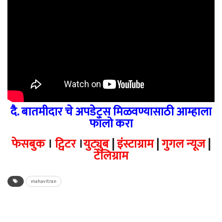
दै. बातमीदार चे अपडेट्स मिळवण्यासाठी आम्हाला
फॉलो करा
फेसबुक
।
ट्विटर
।
युट्युब
|
इंस्टाग्राम
|
गुगल न्यूज
|
टेलिग्राम
mahavitran