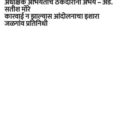
अधीक्षक अभियंताचे ठेकेदारांना अभय – ॲड.
सतीश मोरे
कारवाई न झाल्यास आंदोलनाचा इशारा
जळगांव प्रतिनिधी