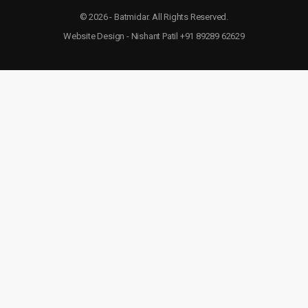
© 2026 - Batmidar. All Rights Reserved.
Website Design - Nishant Patil +91 89289 62629