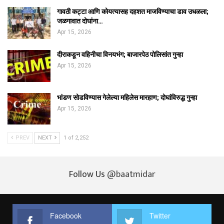
गावठी कट्टा आणि कोयत्यासह दहशत माजविण्याचा डाव उधळला;
जळगावात दोघांना…
Apr 15, 2026
दीराकडून वहिनीचा विनयभंग; बाजारपेठ पोलिसांत गुन्हा
Apr 15, 2026
भांडण सोडविण्यास गेलेल्या महिलेस मारहाण; दोघांविरुद्ध गुन्हा
Apr 15, 2026
PREV
NEXT
1 of 2,252
Follow Us
@baatmidar
Facebook
Twitter