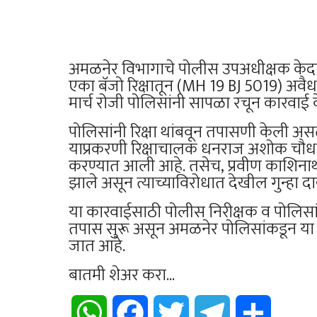
अमळनेर विभागाचे पोलीस उपअधीक्षक केदार
एका बॅजो रिक्षातून (MH 19 BJ 5019) अवैधर
मार्च रोजी पोलिसांनी सापळा रचून कारवाई 
पोलिसांनी रिक्षा थांबवून तपासणी केली अस
याप्रकरणी रिक्षाचालक धनराज अशोक चौध
करण्यात आली आहे. तसेच, प्रवीण काशिनाथ च
झाले असून त्याच्याविरोधात देखील गुन्ह
या कारवाईसाठी पोलीस निरीक्षक व पोलिसांच
तपास सुरू असून अमळनेर पोलिसांकडून या
जात आहे.
बातमी शेअर करा...
WhatsApp
Facebook
Twitter
Telegram
Share