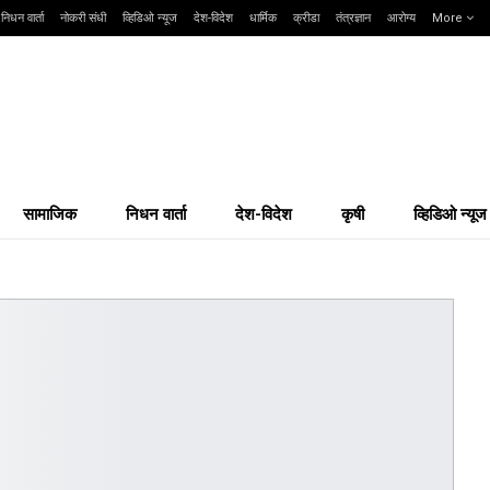
निधन वार्ता
नोकरी संधी
व्हिडिओ न्यूज
देश-विदेश
धार्मिक
क्रीडा
तंत्रज्ञान
आरोग्य
More
सामाजिक
निधन वार्ता
देश-विदेश
कृषी
व्हिडिओ न्यूज