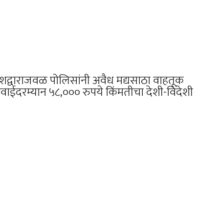
वेशद्वाराजवळ पोलिसांनी अवैध मद्यसाठा वाहतूक
ाईदरम्यान ५८,००० रुपये किंमतीचा देशी-विदेशी