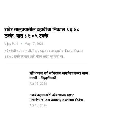
रावेर तालुक्यातील दहावीचा निकाल ८३:४०
टक्के. यात ८९:०५ टक्के
Vijay Patil
May 17, 2026
रावेर येथील सरदार जीजी हायस्कूल इयत्ता दहावीचा निकाल निकाल
६९:०८ टक्के लागला आहे. गौरव संदीप सूर्यवंशी या…
संविधानाचा मार्ग स्वीकारून सामाजिक समता साध्य
करावी – जिल्हाधिकारी…
Apr 15, 2026
गावठी कट्टा आणि कोयत्यासह दहशत
माजविण्याचा डाव उधळला; जळगावात दोघांना…
Apr 15, 2026