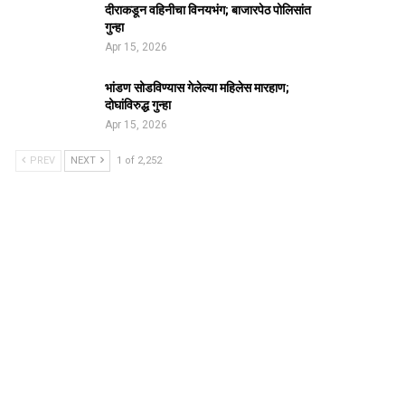
दीराकडून वहिनीचा विनयभंग; बाजारपेठ पोलिसांत
गुन्हा
Apr 15, 2026
भांडण सोडविण्यास गेलेल्या महिलेस मारहाण;
दोघांविरुद्ध गुन्हा
Apr 15, 2026
PREV
NEXT
1 of 2,252