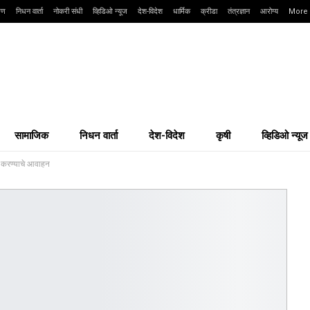
्षण
निधन वार्ता
नोकरी संधी
व्हिडिओ न्यूज
देश-विदेश
धार्मिक
क्रीडा
तंत्रज्ञान
आरोग्य
More
सामाजिक
निधन वार्ता
देश-विदेश
कृषी
व्हिडिओ न्यूज
ल करण्याचे आवाहन