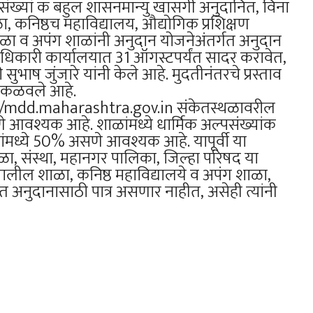
 संख्यां क बहुल शासनमान्यु खासगी अनुदानित, विना
 कनिष्ठच महाविद्यालय, औद्योगिक प्रशिक्षण
ळा व अपंग शाळांनी अनुदान योजनेअंतर्गत अनुदान
्हािधिकारी कार्यालयात 31 ऑगस्टपर्यंत सादर करावेत,
ाष जुंजारे यांनी केले आहे. मुदतीनंतरचे प्रस्ताव
नी कळवले आहे.
s://mdd.maharashtra.gov.in संकेतस्थळावरील
णे आवश्यक आहे. शाळांमध्ये धार्मिक अल्पसंख्यांक
ंमध्ये 50% असणे आवश्यक आहे. यापूर्वी या
शाळा, संस्था, महानगर पालिका, जिल्हा परिषद या
ाखालील शाळा, कनिष्ठ महाविद्यालये व अपंग शाळा,
गत अनुदानासाठी पात्र असणार नाहीत, असेही त्यांनी