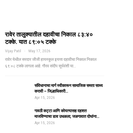
रावेर तालुक्यातील दहावीचा निकाल ८३:४०
टक्के. यात ८९:०५ टक्के
Vijay Patil
May 17, 2026
रावेर येथील सरदार जीजी हायस्कूल इयत्ता दहावीचा निकाल निकाल
६९:०८ टक्के लागला आहे. गौरव संदीप सूर्यवंशी या…
संविधानाचा मार्ग स्वीकारून सामाजिक समता साध्य
करावी – जिल्हाधिकारी…
Apr 15, 2026
गावठी कट्टा आणि कोयत्यासह दहशत
माजविण्याचा डाव उधळला; जळगावात दोघांना…
Apr 15, 2026