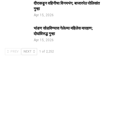
दीराकडून वहिनीचा विनयभंग; बाजारपेठ पोलिसांत
गुन्हा
Apr 15, 2026
भांडण सोडविण्यास गेलेल्या महिलेस मारहाण;
दोघांविरुद्ध गुन्हा
Apr 15, 2026
PREV
NEXT
1 of 2,252