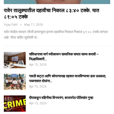
रावेर तालुक्यातील दहावीचा निकाल ८३:४० टक्के. यात
८९:०५ टक्के
Vijay Patil
May 17, 2026
रावेर येथील सरदार जीजी हायस्कूल इयत्ता दहावीचा निकाल निकाल ६९:०८ टक्के लागला
आहे. गौरव संदीप सूर्यवंशी या…
संविधानाचा मार्ग स्वीकारून सामाजिक समता साध्य करावी –
जिल्हाधिकारी…
Apr 15, 2026
गावठी कट्टा आणि कोयत्यासह दहशत माजविण्याचा डाव उधळला;
जळगावात दोघांना…
Apr 15, 2026
दीराकडून वहिनीचा विनयभंग; बाजारपेठ पोलिसांत गुन्हा
Apr 15, 2026