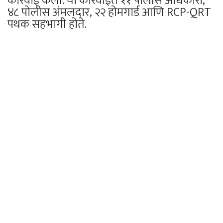
कारवाई केली. या कारवाईत ११ पोलीस अधिकारी,
४८ पोलीस अंमलदार, २२ होमगार्ड आणि RCP-QRT
पथक सहभागी होते.