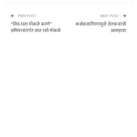
PREV POST
NEXT POST
“शिव रस्ता मोकळे करणे”
कर्जबाजारीपणामुळे शेतकऱ्याची
अभियानांतर्गत सात रस्ते मोकळे
आत्महत्या