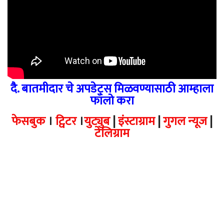
दै. बातमीदार चे अपडेट्स मिळवण्यासाठी आम्हाला
फॉलो करा
फेसबुक
।
ट्विटर
।
युट्युब
|
इंस्टाग्राम
|
गुगल न्यूज
|
टेलिग्राम