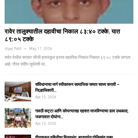
रावेर तालुक्यातील दहावीचा निकाल ८३:४० टक्के. यात
८९:०५ टक्के
Vijay Patil
May 17, 2026
रावेर येथील सरदार जीजी हायस्कूल इयत्ता दहावीचा निकाल निकाल ६९:०८ टक्के लागला
आहे. गौरव संदीप सूर्यवंशी या…
संविधानाचा मार्ग स्वीकारून सामाजिक समता साध्य करावी –
जिल्हाधिकारी…
Apr 15, 2026
गावठी कट्टा आणि कोयत्यासह दहशत माजविण्याचा डाव उधळला;
जळगावात दोघांना…
Apr 15, 2026
दीराकडून वहिनीचा विनयभंग; बाजारपेठ पोलिसांत गुन्हा