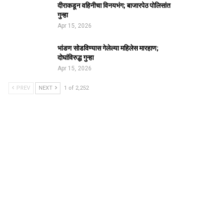
दीराकडून वहिनीचा विनयभंग; बाजारपेठ पोलिसांत
गुन्हा
Apr 15, 2026
भांडण सोडविण्यास गेलेल्या महिलेस मारहाण;
दोघांविरुद्ध गुन्हा
Apr 15, 2026
PREV
NEXT
1 of 2,252