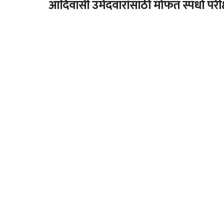
आदिवासी उमेदवारांसाठी मोफत स्पर्धा परीक्ष