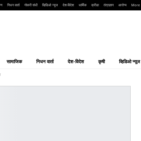
्षण
निधन वार्ता
नोकरी संधी
व्हिडिओ न्यूज
देश-विदेश
धार्मिक
क्रीडा
तंत्रज्ञान
आरोग्य
More
सामाजिक
निधन वार्ता
देश-विदेश
कृषी
व्हिडिओ न्यूज
ण