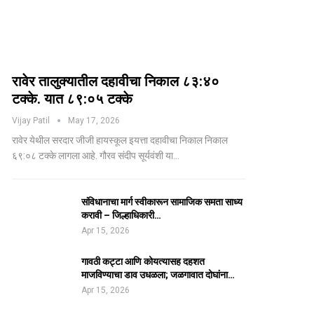
रावेर तालुक्यातील दहावीचा निकाल ८३:४०
टक्के. यात ८९:०५ टक्के
Vijay Patil
May 17, 2026
रावेर येथील सरदार जीजी हायस्कूल इयत्ता दहावीचा निकाल निकाल
६९:०८ टक्के लागला आहे. गौरव संदीप सूर्यवंशी या…
संविधानाचा मार्ग स्वीकारून सामाजिक समता साध्य
करावी – जिल्हाधिकारी…
Apr 15, 2026
गावठी कट्टा आणि कोयत्यासह दहशत
माजविण्याचा डाव उधळला; जळगावात दोघांना…
Apr 15, 2026