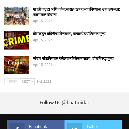
गावठी कट्टा आणि कोयत्यासह दहशत माजविण्याचा डाव उधळला;
जळगावात दोघांना…
Apr 15, 2026
दीराकडून वहिनीचा विनयभंग; बाजारपेठ पोलिसांत गुन्हा
Apr 15, 2026
भांडण सोडविण्यास गेलेल्या महिलेस मारहाण; दोघांविरुद्ध गुन्हा
Apr 15, 2026
PREV
NEXT
1 of 2,252
Follow Us
@baatmidar
Facebook
Twitter