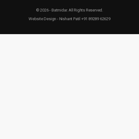
© 2026 - Batmidar. All Rights Reserved.
Website Design - Nishant Patil +91 89289 62629