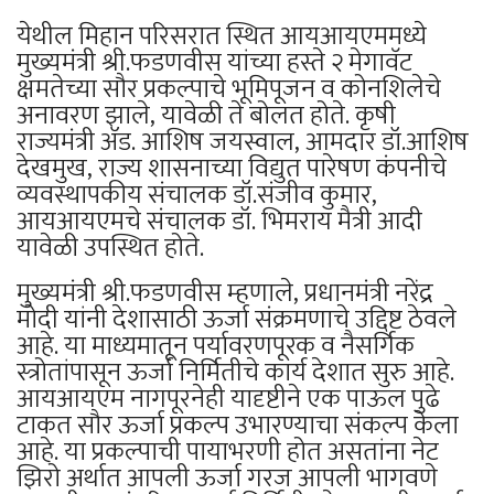
येथील मिहान परिसरात स्थित आयआयएममध्ये
मुख्यमंत्री श्री.फडणवीस यांच्या हस्ते २ मेगावॅट
क्षमतेच्या सौर प्रकल्पाचे भूमिपूजन व कोनशिलेचे
अनावरण झाले, यावेळी ते बोलत होते. कृषी
राज्यमंत्री ॲड. आशिष जयस्वाल, आमदार डॉ.आशिष
देखमुख, राज्य शासनाच्या विद्युत पारेषण कंपनीचे
व्यवस्थापकीय संचालक डॉ.संजीव कुमार,
आयआयएमचे संचालक डॉ. भिमराय मैत्री आदी
यावेळी उपस्थित होते.
मुख्यमंत्री श्री.फडणवीस म्हणाले, प्रधानमंत्री नरेंद्र
मोदी यांनी देशासाठी ऊर्जा संक्रमणाचे उद्दिष्ट ठेवले
आहे. या माध्यमातून पर्यावरणपूरक व नैसर्गिक
स्त्रोतांपासून ऊर्जा निर्मितीचे कार्य देशात सुरु आहे.
आयआयएम नागपूरनेही यादृष्टीने एक पाऊल पुढे
टाकत सौर ऊर्जा प्रकल्प उभारण्याचा संकल्प केला
आहे. या प्रकल्पाची पायाभरणी होत असतांना नेट
झिरो अर्थात आपली ऊर्जा गरज आपली भागवणे