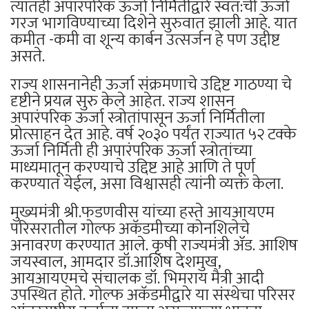
त्यातही अपारंपरिक ऊर्जा निर्मितीद्वारे स्वत:ची ऊर्जा
गरज भागविण्याच्या दिशेने सुरुवात झाली आहे. यात
कमीत -कमी वा शून्य कार्बन उत्सर्जन हे पण उद्दीष्ट
असते.
राज्य शासनानेही ऊर्जा संक्रमणाचे उद्दिष्ट गाठण्या चे
दृष्टीने प्रयत्न सुरु केले आहेत. राज्य शासन
अपारंपरिक ऊर्जा स्त्रोतांपासून ऊर्जा निर्मितीला
प्रोत्साहन देत आहे. वर्ष २०३० पर्यंत राज्यात ५२ टक्के
ऊर्जा निर्मिती ही अपारंपरिक ऊर्जा स्त्रोतांच्या
माध्यमातून करण्याचे उद्दिष्ट आहे आणि ते पूर्ण
करण्यात येईल, असा विश्वासही त्यांनी व्यक्त केला.
मुख्यमंत्री श्री.फडणवीस यांच्या हस्ते आयआयएम
परिसरातील गोल्फ अकॅडमीच्या कोनशिलेचे
अनावरण करण्यात आले. कृषी राज्यमंत्री ॲड. आशिष
जयस्वाल, आमदार डॉ.आशिष देशमुख,
आयआयएमचे संचालक डॉ. भिमराय मैत्री आदी
उपस्थित होते. गोल्फ अकॅडमीद्वारे या संस्थेचा परिसर