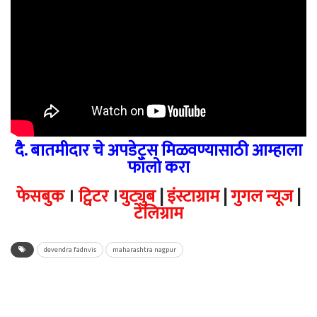
दै. बातमीदार चे अपडेट्स मिळवण्यासाठी आम्हाला
फॉलो करा
फेसबुक
।
ट्विटर
।
युट्युब
|
इंस्टाग्राम
|
गुगल न्यूज
|
टेलिग्राम
devendra fadnvis
maharashtra nagpur