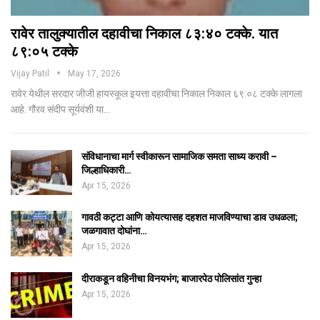
रावेर तालुक्यातील दहावीचा निकाल ८३:४० टक्के. यात
८९:०५ टक्के
Vijay Patil
May 17, 2026
रावेर येथील सरदार जीजी हायस्कूल इयत्ता दहावीचा निकाल निकाल ६९:०८ टक्के लागला
आहे. गौरव संदीप सूर्यवंशी या…
संविधानाचा मार्ग स्वीकारून सामाजिक समता साध्य करावी –
जिल्हाधिकारी…
Apr 15, 2026
गावठी कट्टा आणि कोयत्यासह दहशत माजविण्याचा डाव उधळला;
जळगावात दोघांना…
Apr 15, 2026
दीराकडून वहिनीचा विनयभंग; बाजारपेठ पोलिसांत गुन्हा
Apr 15, 2026