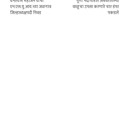
घनश्याम महाजन यांची
पूर्णा नदीपात्रात अवैधरीतल्या
एन.एस.यु.आय.च्या जळगाव
वाळूचा उपसा करणारे चार डंपर
जिल्हाध्यक्षपदी निवड
पकडले