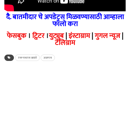
दै. बातमीदार चे अपडेट्स मिळवण्यासाठी आम्हाला
फॉलो करा
फेसबुक
।
ट्विटर
।
युट्युब
|
इंस्टाग्राम
|
गुगल न्यूज
|
टेलिग्राम
एकनाथराव खडसे
जळगाव