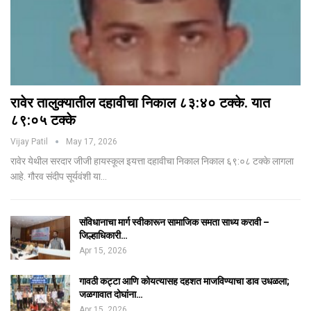
रावेर तालुक्यातील दहावीचा निकाल ८३:४० टक्के. यात
८९:०५ टक्के
Vijay Patil
May 17, 2026
रावेर येथील सरदार जीजी हायस्कूल इयत्ता दहावीचा निकाल निकाल ६९:०८ टक्के लागला
आहे. गौरव संदीप सूर्यवंशी या…
संविधानाचा मार्ग स्वीकारून सामाजिक समता साध्य करावी –
जिल्हाधिकारी…
Apr 15, 2026
गावठी कट्टा आणि कोयत्यासह दहशत माजविण्याचा डाव उधळला;
जळगावात दोघांना…
Apr 15, 2026