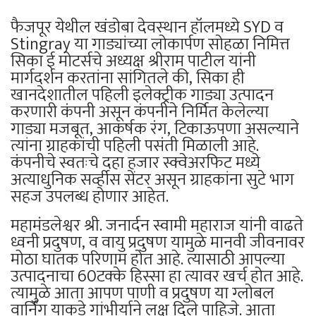
फैजपूर येथील खंडोबा देवस्‍थान हॉलमध्ये SYD व
Stingray या गाड्यांच्या लोकार्पण सोहळा निमित्त
सिका ई मोटर्सचे अध्यक्ष श्रीराम पाटील यांनी
मार्गदर्शन करतांना सांगितले की, सिका ही
खानदेशातील पहिली इलेक्ट्रीक गाड्या उत्पादन
करणारी कंपनी असून कंपनीने निर्मित केलेल्या
गाड्या मजबूत, आकर्षक रंग, टिकाऊपणा असल्याने
त्यांना ग्राहकांची पहिली पसंती मिळाली आहे.
कंपनीचे स्वतःचे दहा हजार स्क्वेअरफिट मध्ये
अत्याधुनिक सर्व्हीस सेंटर असून ग्राहकांना सुटे भाग
सहज उपलब्ध होणार आहेत.
महामंडलेश्वर श्री. जनार्दन स्वामी महाराज यांनी वाढते
ध्वनी प्रदुषण, व वायु प्रदुषण यामुळे मानवी जीवनावर
मोठा घातक परिणाम होत आहे. त्यासाठी आपल्या
उत्पादनाचा 60टक्के हिस्सा हा त्यावर खर्च होत आहे.
त्यामुळे आता आपण पाणी व प्रदुषण या ग्लोबल
वार्निंग याकडे गांभीर्याने लक्ष दिले पाहिजे. आता