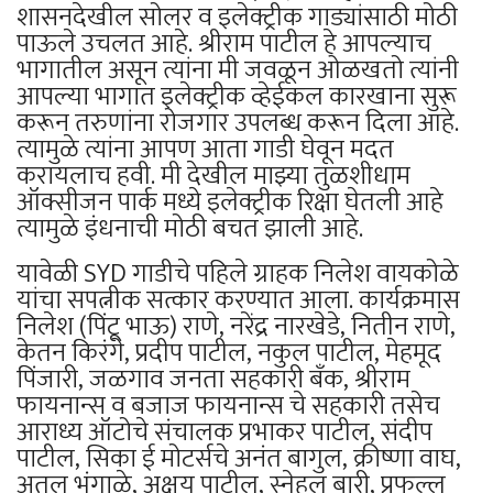
शासनदेखील सोलर व इलेक्ट्रीक गाड्यांसाठी मोठी
पाऊले उचलत आहे. श्रीराम पाटील हे आपल्याच
भागातील असून त्यांना मी जवळून ओळखतो त्यांनी
आपल्या भागात इलेक्ट्रीक व्हेईकल कारखाना सुरू
करून तरुणांना रोजगार उपलब्ध करून दिला आहे.
त्यामुळे त्यांना आपण आता गाडी घेवून मदत
करायलाच हवी. मी देखील माझ्या तुळशीधाम
ऑक्सीजन पार्क मध्ये इलेक्ट्रीक रिक्षा घेतली आहे
त्यामुळे इंधनाची मोठी बचत झाली आहे.
यावेळी SYD गाडीचे पहिले ग्राहक निलेश वायकोळे
यांचा सपत्नीक सत्कार करण्यात आला. कार्यक्रमास
निलेश (पिंटू भाऊ) राणे, नरेंद्र नारखेडे, नितीन राणे,
केतन किरंगे, प्रदीप पाटील, नकुल पाटील, मेहमूद
पिंजारी, जळगाव जनता सहकारी बँक, श्रीराम
फायनान्स व बजाज फायनान्स चे सहकारी तसेच
आराध्य ऑटोचे संचालक प्रभाकर पाटील, संदीप
पाटील, सिका ई मोटर्सचे अनंत बागुल, क्रीष्णा वाघ,
अतुल भंगाळे, अक्षय पाटील, स्नेहल बारी, प्रफुल्ल