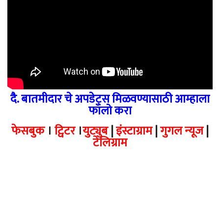
दै. बातमीदार चे अपडेट्स मिळवण्यासाठी आम्हाला
फॉलो करा
फेसबुक
।
ट्विटर
।
युट्युब
|
इंस्टाग्राम
|
गुगल न्यूज
|
टेलिग्राम