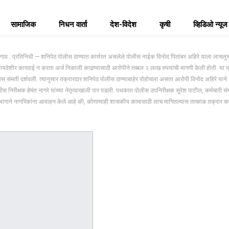
सामाजिक
निधन वार्ता
देश-विदेश
कृषी
व्हिडिओ न्यूज
: प्रतिनिधी — शनिपेठ पोलीस ठाण्यात कार्यरत असलेले पोलीस नाईक विनोद पितांबर अहिरे याला लाचलुचपत
 कायदेशीर कारवाई न करता अर्ज निकाली काढण्यासाठी आरोपीने तब्बल २ लाख रुपयांची मागणी केली होती. या 
स संमती दर्शवली. त्यानुसार तक्रारदार शनिपेठ पोलीस ठाण्याबाहेर पोहोचला असता आरोपी विनोद अहिरे याने 
लीस निरीक्षक हेमंत नागरे यांच्या नेतृत्वाखाली पार पडली. पथकात पोलीस उपनिरीक्षक सुरेश पाटील, कर्मचारी सं
भागाने नागरिकांना आवाहन केले आहे की, कोणत्याही शासकीय कामासाठी लाच मागितल्यास तत्काळ तक्रार करा