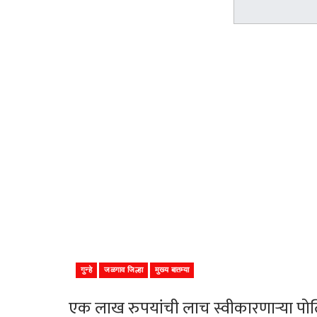
गुन्हे
जळगाव जिल्हा
मुख्य बातम्या
एक लाख रुपयांची लाच स्वीकारणाऱ्या