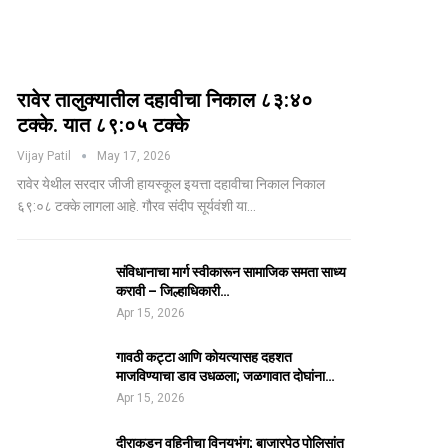
रावेर तालुक्यातील दहावीचा निकाल ८३:४०
टक्के. यात ८९:०५ टक्के
Vijay Patil
May 17, 2026
रावेर येथील सरदार जीजी हायस्कूल इयत्ता दहावीचा निकाल निकाल
६९:०८ टक्के लागला आहे. गौरव संदीप सूर्यवंशी या…
संविधानाचा मार्ग स्वीकारून सामाजिक समता साध्य
करावी – जिल्हाधिकारी…
Apr 15, 2026
गावठी कट्टा आणि कोयत्यासह दहशत
माजविण्याचा डाव उधळला; जळगावात दोघांना…
Apr 15, 2026
दीराकडून वहिनीचा विनयभंग; बाजारपेठ पोलिसांत