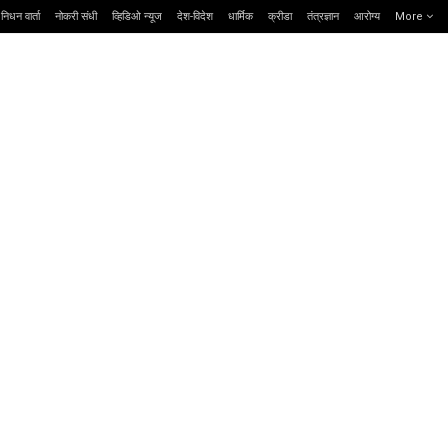
निधन वार्ता
नोकरी संधी
व्हिडिओ न्यूज
देश-विदेश
धार्मिक
क्रीडा
तंत्रज्ञान
आरोग्य
More