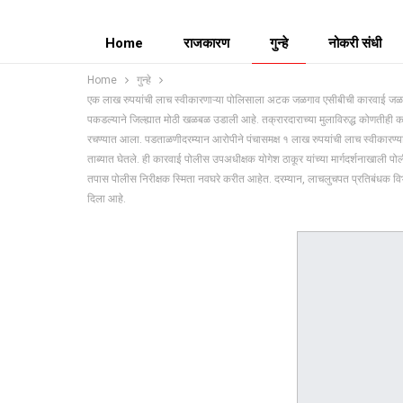
Home
राजकारण
गुन्हे
नोकरी संधी
Home
गुन्हे
एक लाख रुपयांची लाच स्वीकारणाऱ्या पोलिसाला अटक जळगाव एसीबीची कारवाई जळगाव 
पकडल्याने जिल्ह्यात मोठी खळबळ उडाली आहे. तक्रारदाराच्या मुलाविरुद्ध कोणतीही
रचण्यात आला. पडताळणीदरम्यान आरोपीने पंचासमक्ष १ लाख रुपयांची लाच स्वीकारण्या
ताब्यात घेतले. ही कारवाई पोलीस उपअधीक्षक योगेश ठाकूर यांच्या मार्गदर्शनाखाली पो
तपास पोलीस निरीक्षक स्मिता नवघरे करीत आहेत. दरम्यान, लाचलुचपत प्रतिबंधक वि
दिला आहे.