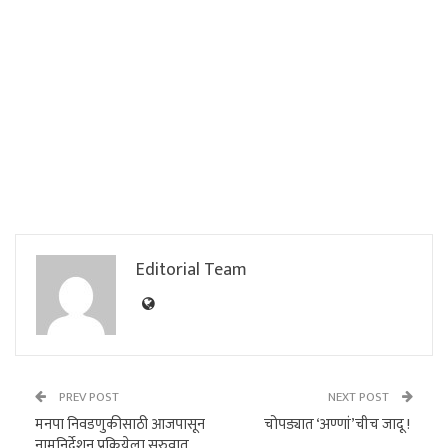
Editorial Team
PREV POST
NEXT POST
मनपा निवडणुकीसाठी आजपासून
चोपड्यात ‘अण्णां’चीच जादू !
नामनिर्देशन प्रक्रियेला सुरुवात