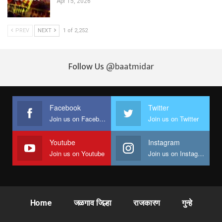
Apr 15, 2026
PREV
NEXT
1 of 2,252
Follow Us
@baatmidar
Facebook
Twitter
Join us on Facebook
Join us on Twitter
Youtube
Instagram
Join us on Youtube
Join us on Instagram
Home
जळगाव जिल्हा
राजकारण
गुन्हे