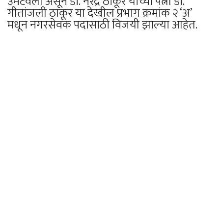
उमटवली असून डॉ. नरेंद्र ठाकूर यांच्या पत्नी डॉ.
गीतांजली ठाकूर या देखील प्रभाग क्रमांक २ ‘अ’
मधून नगरसेवक पदासाठी विजयी झाल्या आहेत.