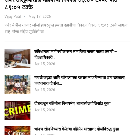
८९:०५ टक्के
Vijay Patil
May 17, 2026
रावेर येथील सरदार जीजी हायस्कूल इयत्ता दहावीचा निकाल निकाल ६९:०८ टक्के लागला
आहे. गौरव संदीप सूर्यवंशी या…
संविधानाचा मार्ग स्वीकारून सामाजिक समता साध्य करावी –
जिल्हाधिकारी…
Apr 15, 2026
गावठी कट्टा आणि कोयत्यासह दहशत माजविण्याचा डाव उधळला;
जळगावात दोघांना…
Apr 15, 2026
दीराकडून वहिनीचा विनयभंग; बाजारपेठ पोलिसांत गुन्हा
Apr 15, 2026
भांडण सोडविण्यास गेलेल्या महिलेस मारहाण; दोघांविरुद्ध गुन्हा