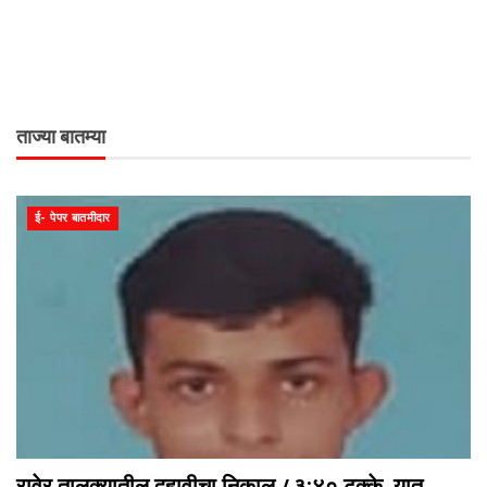
ताज्या बातम्या
ई- पेपर बातमीदार
रावेर तालुक्यातील दहावीचा निकाल ८३:४० टक्के. यात