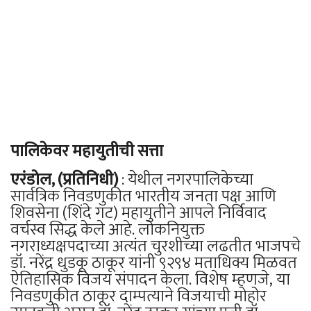
पालिकेवर महायुतीची सत्ता
एरंडोल, (प्रतिनिधी)
: येथील नगरपालिकेच्या
सार्वत्रिक निवडणुकीत भारतीय जनता पक्ष आणि
शिवसेना (शिंदे गट) महायुतीने आपले निर्विवाद
वर्चस्व सिद्ध केले आहे. लोकनियुक्त
नगराध्यक्षपदाच्या अत्यंत चुरशीच्या लढतीत भाजपचे
डॉ. नरेंद्र धुडकू ठाकूर यांनी ९२९४ मताधिक्य मिळवत
ऐतिहासिक विजय संपादन केला. विशेष म्हणजे, या
निवडणुकीत ठाकूर दाम्पत्याने विजयाची मोहोर