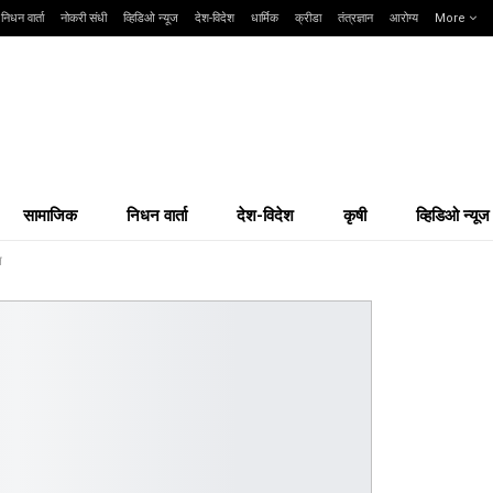
निधन वार्ता
नोकरी संधी
व्हिडिओ न्यूज
देश-विदेश
धार्मिक
क्रीडा
तंत्रज्ञान
आरोग्य
More
सामाजिक
निधन वार्ता
देश-विदेश
कृषी
व्हिडिओ न्यूज
न