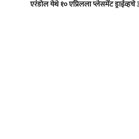
एरंडोल येथे १० एप्रिलला प्लेसमेंट ड्राईव्ह