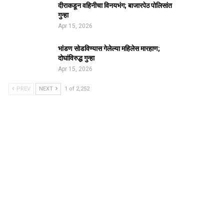
दीराकडून वहिनीचा विनयभंग; बाजारपेठ पोलिसांत
गुन्हा
Apr 15, 2026
भांडण सोडविण्यास गेलेल्या महिलेस मारहाण;
दोघांविरुद्ध गुन्हा
Apr 15, 2026
PREV
NEXT
1 of 2,252