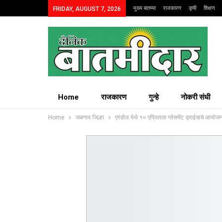
मुख्य बातम्या
राजकारण
कृषी
शिक्षण
FRIDAY, AUGUST 7, 2026
Home
राजकारण
गुन्हे
नोकरी संधी
Home
जळगाव जिल्हा
एरंडोल येथे १० एप्रिलला प्लेसमेंट ड्राईव्हचे आयोज