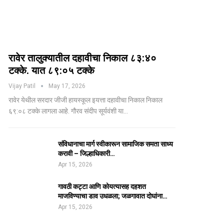
रावेर तालुक्यातील दहावीचा निकाल ८३:४०
टक्के. यात ८९:०५ टक्के
Vijay Patil
May 17, 2026
रावेर येथील सरदार जीजी हायस्कूल इयत्ता दहावीचा निकाल निकाल
६९:०८ टक्के लागला आहे. गौरव संदीप सूर्यवंशी या…
संविधानाचा मार्ग स्वीकारून सामाजिक समता साध्य
करावी – जिल्हाधिकारी…
Apr 15, 2026
गावठी कट्टा आणि कोयत्यासह दहशत
माजविण्याचा डाव उधळला; जळगावात दोघांना…
Apr 15, 2026