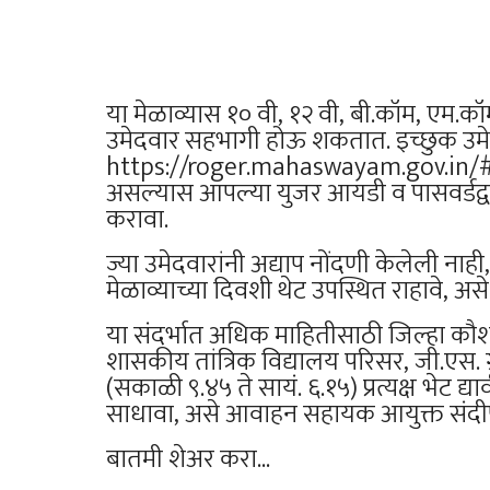
या मेळाव्यास १० वी, १२ वी, बी.कॉम, एम.
उमेदवार सहभागी होऊ शकतात. इच्छुक उमे
https://roger.mahaswayam.gov.in/#/
असल्यास आपल्या युजर आयडी व पासवर्डद्वा
करावा.
ज्या उमेदवारांनी अद्याप नोंदणी केलेली नाही
मेळाव्याच्या दिवशी थेट उपस्थित राहावे, 
या संदर्भात अधिक माहितीसाठी जिल्हा कौशल्
शासकीय तांत्रिक विद्यालय परिसर, जी.एस. 
(सकाळी ९.४५ ते सायं. ६.१५) प्रत्यक्ष भेट द
साधावा, असे आवाहन सहायक आयुक्त संदीप ज
बातमी शेअर करा...