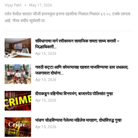
Vijay Patil
May 17, 2026
रावेर येथील सरदार जीजी हायस्कूल इयत्ता दहावीचा निकाल निकाल ६९:०८ टक्के लागला
आहे. गौरव संदीप सूर्यवंशी या…
संविधानाचा मार्ग स्वीकारून सामाजिक समता साध्य करावी –
जिल्हाधिकारी…
Apr 15, 2026
गावठी कट्टा आणि कोयत्यासह दहशत माजविण्याचा डाव उधळला;
जळगावात दोघांना…
Apr 15, 2026
दीराकडून वहिनीचा विनयभंग; बाजारपेठ पोलिसांत गुन्हा
Apr 15, 2026
भांडण सोडविण्यास गेलेल्या महिलेस मारहाण; दोघांविरुद्ध गुन्हा
Apr 15, 2026