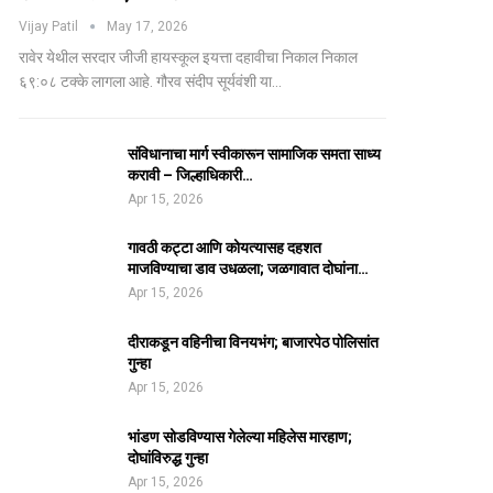
Vijay Patil
May 17, 2026
रावेर येथील सरदार जीजी हायस्कूल इयत्ता दहावीचा निकाल निकाल
६९:०८ टक्के लागला आहे. गौरव संदीप सूर्यवंशी या…
संविधानाचा मार्ग स्वीकारून सामाजिक समता साध्य
करावी – जिल्हाधिकारी…
Apr 15, 2026
गावठी कट्टा आणि कोयत्यासह दहशत
माजविण्याचा डाव उधळला; जळगावात दोघांना…
Apr 15, 2026
दीराकडून वहिनीचा विनयभंग; बाजारपेठ पोलिसांत
गुन्हा
Apr 15, 2026
भांडण सोडविण्यास गेलेल्या महिलेस मारहाण;
दोघांविरुद्ध गुन्हा
Apr 15, 2026