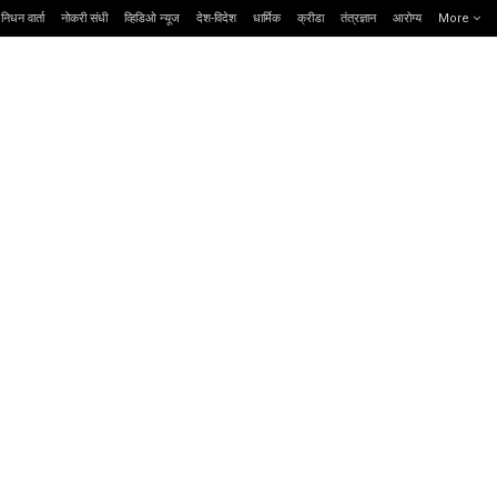
निधन वार्ता
नोकरी संधी
व्हिडिओ न्यूज
देश-विदेश
धार्मिक
क्रीडा
तंत्रज्ञान
आरोग्य
More