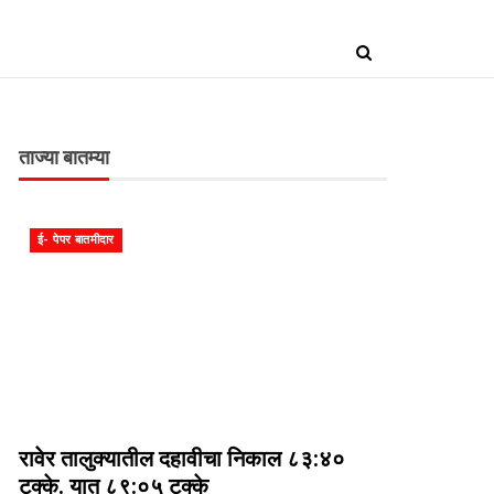
ताज्या बातम्या
ई- पेपर बातमीदार
रावेर तालुक्यातील दहावीचा निकाल ८३:४०
टक्के. यात ८९:०५ टक्के