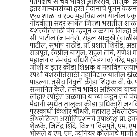
पतपेढीचे सचिव भावेश अहिरराव, तालुका क्री
इतर मान्यवरांच्या हस्ते मैदानाचे पूजन कर
१५० शाळा व १०० महाविद्यालय यातील एकूण
नोंदवीला सदर स्पर्धेत जिल्हा भरातील शाळांनी
यशस्वीतेसाठी पंच म्हणून जळगाव जिल्हा ॲ
सी. पाटील (जामनेर), राहुल साळुंखे (चाळीस
पाटील, सुभाष राठोड, प्रा. प्रशांत शिरोडे
राजपूत, स्वप्नील बागुल, राहुल तांबे, गणेश 
महाजन व प्रेमचंद चौधरी (भडगाव) नरेंद्र म
जोशी व इतर क्रीडा शिक्षक व महाविद्यालयाच
स्पर्धा यशस्वीतेसाठी महाविद्यालयातील खेळाड
पाडल्या. तसेच निवृत्ती क्रीडा शिक्षक बी. के
सन्मानित केले. तसेच भावेश अहिरराव याच्या
लोहार स्पोर्ट्स जळगाव यांच्या कडून सर्व प
मैदानी स्पर्धेत तालुका क्रीडा अधिकारी जगदि
पुरस्कार्थी किशोर चौधरी, महाराष्ट्र ॲथले
ॲथलेटिक्स असोसिएशनचे उपाध्यक्ष प्रा. इक
शेळके, जितेंद्र शिंदे, विजय विसपुते, एम. 
भोसले व एम. एम. ज्युनियर कॉलेजचे माजी क्