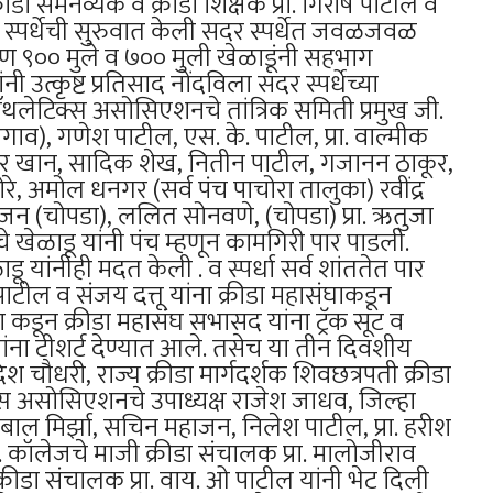
डा समनव्यक व क्रीडा शिक्षक प्रा. गिरीष पाटील व
ून स्पर्धेची सुरुवात केली सदर स्पर्धेत जवळजवळ
 ९०० मुले व ७०० मुली खेळाडूंनी सहभाग
 उत्कृष्ट प्रतिसाद नोंदविला सदर स्पर्धेच्या
थलेटिक्स असोसिएशनचे तांत्रिक समिती प्रमुख जी.
गाव), गणेश पाटील, एस. के. पाटील, प्रा. वाल्मीक
, अझर खान, सादिक शेख, नितीन पाटील, गजानन ठाकूर,
मोरे, अमोल धनगर (सर्व पंच पाचोरा तालुका) रवींद्र
हाजन (चोपडा), ललित सोनवणे, (चोपडा) प्रा. ऋतुजा
े खेळाडू यांनी पंच म्हणून कामगिरी पार पाडली.
ू यांनीही मदत केली . व स्पर्धा सर्व शांततेत पार
. पाटील व संजय दत्तू यांना क्रीडा महासंघाकडून
 कडून क्रीडा महासंघ सभासद यांना ट्रॅक सूट व
ंचांना टीशर्ट देण्यात आले. तसेच या तीन दिवशीय
श चौधरी, राज्य क्रीडा मार्गदर्शक शिवछत्रपती क्रीडा
टिक्स असोसिएशनचे उपाध्यक्ष राजेश जाधव, जिल्हा
बाल मिर्झा, सचिन महाजन, निलेश पाटील, प्रा. हरीश
एम. कॉलेजचे माजी क्रीडा संचालक प्रा. मालोजीराव
रीडा संचालक प्रा. वाय. ओ पाटील यांनी भेट दिली