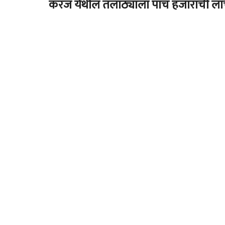
करंज येथील तलाठ्याला पाच हजाराची ला