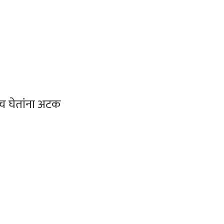
च घेतांना अटक