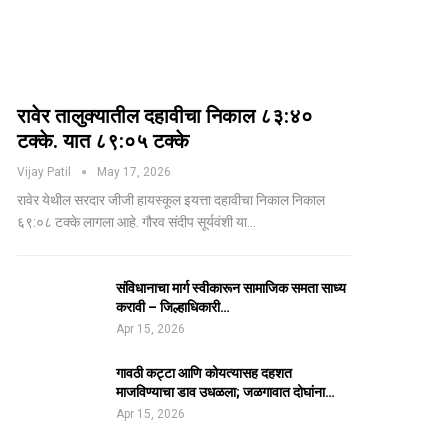
रावेर तालुक्यातील दहावीचा निकाल ८३:४०
टक्के. यात ८९:०५ टक्के
Vijay Patil
May 17, 2026
रावेर येथील सरदार जीजी हायस्कूल इयत्ता दहावीचा निकाल निकाल
६९:०८ टक्के लागला आहे. गौरव संदीप सूर्यवंशी या…
संविधानाचा मार्ग स्वीकारून सामाजिक समता साध्य
करावी – जिल्हाधिकारी…
Apr 15, 2026
गावठी कट्टा आणि कोयत्यासह दहशत
माजविण्याचा डाव उधळला; जळगावात दोघांना…
Apr 15, 2026