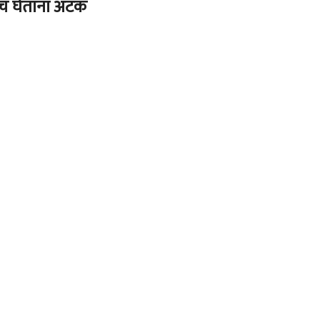
च घेतांना अटक