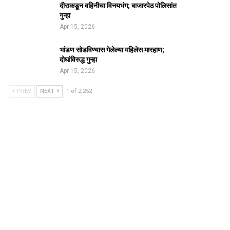
दीराकडून वहिनीचा विनयभंग; बाजारपेठ पोलिसांत
गुन्हा
Apr 15, 2026
भांडण सोडविण्यास गेलेल्या महिलेस मारहाण;
दोघांविरुद्ध गुन्हा
Apr 15, 2026
PREV
NEXT
1 of 2,252