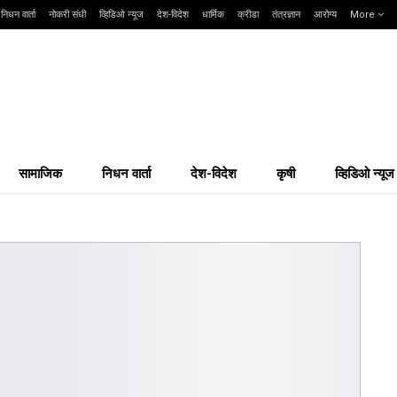
निधन वार्ता
नोकरी संधी
व्हिडिओ न्यूज
देश-विदेश
धार्मिक
क्रीडा
तंत्रज्ञान
आरोग्य
More
सामाजिक
निधन वार्ता
देश-विदेश
कृषी
व्हिडिओ न्यूज