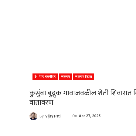
ई- पेपर बातमीदार
जळगाव
जळगाव जिल्हा
कुसुंबा बुद्रुक गावाजवळील शेती शिवारात 
वातावरण
On
Apr 27, 2025
By
Vijay Patil