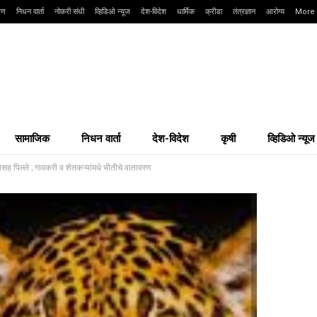
्षण
निधन वार्ता
नोकरी संधी
व्हिडिओ न्यूज
देश-विदेश
धार्मिक
क्रीडा
तंत्रज्ञान
आरोग्य
More
सामाजिक
निधन वार्ता
देश-विदेश
कृषी
व्हिडिओ न्यूज
ासह पिल्ले ; गावकरी व शेतकऱ्यांमधे भीतीचे वातावरण