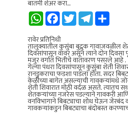
बातमी शेअर करा...
WhatsApp
Facebook
Twitter
Telegram
Share
रावेर प्रतिनिधी
तालुक्यातील कुसुंबा बुद्रुक गावाजवळील श
दिवसांपासून वावर असून त्याने दोन दिवसा प
मजुर वर्गात भितीचे वातावरण पसरले आहे .
गेल्या पंधरा दिवसांपासून कुसुंबा शेती शिव
रानडुकराचा फडशा पाडला होता. सदर बिबट
केळीच्या बागेत असल्याची गावकऱ्यांमधे जोरद
शेती शिवारात मोठी वर्दळ असते. त्यातच सध्
शेतकऱ्यांच्या नजरेस पडल्याने गावकरी आण
वनविभागाने बिबट्याचा शोध घेऊन जेरबंद
गावकऱ्यांकडुन बिबट्याचा बंदोबस्त करण्या