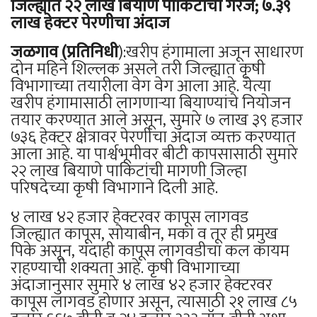
जिल्ह्यात २२ लाख बियाणे पाकिटांची गरज; ७.३९
लाख हेक्टर पेरणीचा अंदाज
जळगाव (प्रतिनिधी
):खरीप हंगामाला अजून साधारण
दोन महिने शिल्लक असले तरी जिल्ह्यात कृषी
विभागाच्या तयारीला वेग वेग आला आहे. येत्या
खरीप हंगामासाठी लागणाऱ्या बियाण्यांचे नियोजन
तयार करण्यात आले असून, सुमारे ७ लाख ३९ हजार
७३६ हेक्टर क्षेत्रावर पेरणीचा अंदाज व्यक्त करण्यात
आला आहे. या पार्श्वभूमीवर बीटी कापसासाठी सुमारे
२२ लाख बियाणे पाकिटांची मागणी जिल्हा
परिषदेच्या कृषी विभागाने दिली आहे.
४ लाख ४२ हजार हेक्टरवर कापूस लागवड
जिल्ह्यात कापूस, सोयाबीन, मका व तूर ही प्रमुख
पिके असून, यंदाही कापूस लागवडीचा कल कायम
राहण्याची शक्यता आहे. कृषी विभागाच्या
अंदाजानुसार सुमारे ४ लाख ४२ हजार हेक्टरवर
कापूस लागवड होणार असून, त्यासाठी २१ लाख ८५