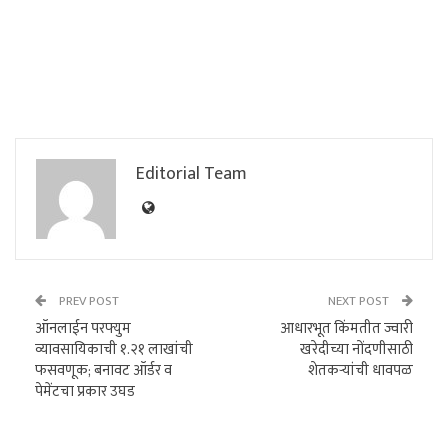
Editorial Team
PREV POST
NEXT POST
ऑनलाईन परफ्युम
आधारभूत किंमतीत ज्वारी
व्यावसायिकाची १.२१ लाखांची
खरेदीच्या नोंदणीसाठी
फसवणूक; बनावट ऑर्डर व
शेतकऱ्यांची धावपळ
पेमेंटचा प्रकार उघड