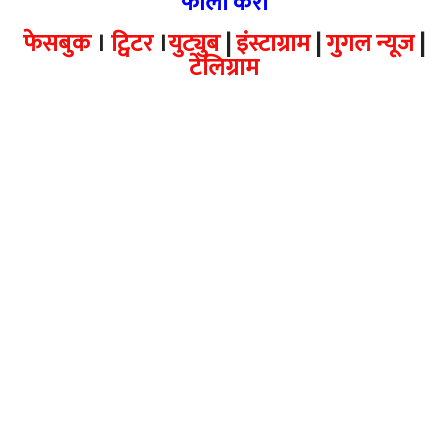
फॉलो करा
फेसबुक
।
ट्विटर
।
युट्युब
|
इंस्टाग्राम
|
गुगल न्यूज
|
टेलिग्राम