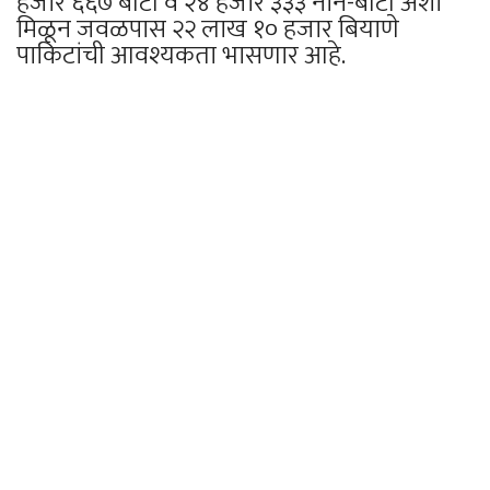
हजार ६६७ बीटी व २४ हजार ३३३ नॉन-बीटी अशा
मिळून जवळपास २२ लाख १० हजार बियाणे
पाकिटांची आवश्यकता भासणार आहे.