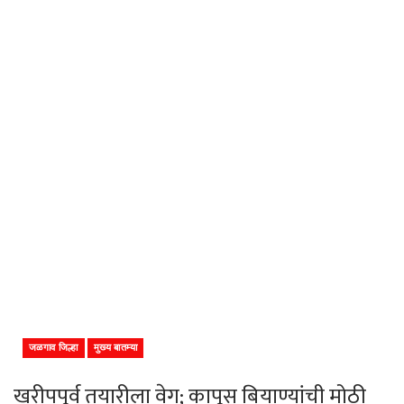
जळगाव जिल्हा
मुख्य बातम्या
खरीपपूर्व तयारीला वेग; कापूस बियाण्यांची मोठी