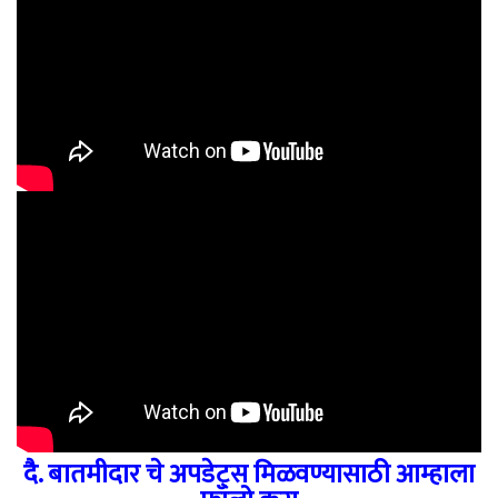
दै. बातमीदार चे अपडेट्स मिळवण्यासाठी आम्हाला