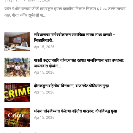
Vijay Patil
May 17, 2026
रावेर येथील सरदार जीजी हायस्कूल इयत्ता दहावीचा निकाल निकाल ६९:०८ टक्के लागला
आहे. गौरव संदीप सूर्यवंशी या…
संविधानाचा मार्ग स्वीकारून सामाजिक समता साध्य करावी –
जिल्हाधिकारी…
Apr 15, 2026
गावठी कट्टा आणि कोयत्यासह दहशत माजविण्याचा डाव उधळला;
जळगावात दोघांना…
Apr 15, 2026
दीराकडून वहिनीचा विनयभंग; बाजारपेठ पोलिसांत गुन्हा
Apr 15, 2026
भांडण सोडविण्यास गेलेल्या महिलेस मारहाण; दोघांविरुद्ध गुन्हा
Apr 15, 2026