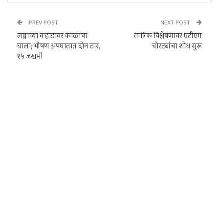
PREV POST
NEXT POST
लग्नाच्या वऱ्हाडावर काळाचा
तांत्रिक विश्लेषणावर एटीएम
घाला; भीषण अपघातात दोन ठार,
चोरट्यांचा शोध सुरू
१५ जखमी