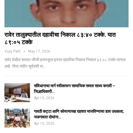
रावेर तालुक्यातील दहावीचा निकाल ८३:४० टक्के. यात
८९:०५ टक्के
Vijay Patil
May 17, 2026
रावेर येथील सरदार जीजी हायस्कूल इयत्ता दहावीचा निकाल निकाल ६९:०८ टक्के लागला
आहे. गौरव संदीप सूर्यवंशी या…
संविधानाचा मार्ग स्वीकारून सामाजिक समता साध्य करावी –
जिल्हाधिकारी…
Apr 15, 2026
गावठी कट्टा आणि कोयत्यासह दहशत माजविण्याचा डाव उधळला;
जळगावात दोघांना…
Apr 15, 2026