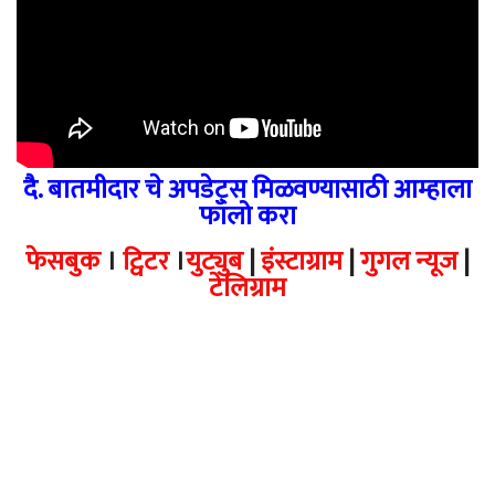
दै. बातमीदार चे अपडेट्स मिळवण्यासाठी आम्हाला
फॉलो करा
फेसबुक
।
ट्विटर
।
युट्युब
|
इंस्टाग्राम
|
गुगल न्यूज
|
टेलिग्राम