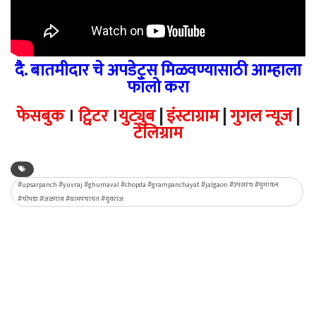
दै. बातमीदार चे अपडेट्स मिळवण्यासाठी आम्हाला
फॉलो करा
फेसबुक
।
ट्विटर
।
युट्युब
|
इंस्टाग्राम
|
गुगल न्यूज
|
टेलिग्राम
#upsarpanch #yuvraj #ghumaval #chopda #grampanchayat #jalgaon #उपसरंच #घुमावल
#चोपडा #जळगांव #ग्रामपंचायत #युवराज