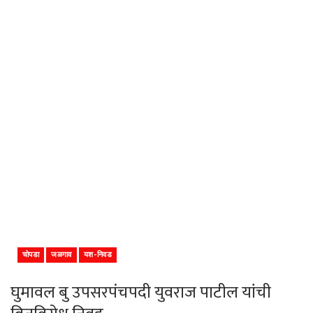
चोपडा
जळगाव
यश-निवड
घुमावल बु उपसरपंचपदी युवराज पाटील यांची