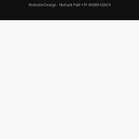
Website Design - Nishant Patil +91 89289 62629