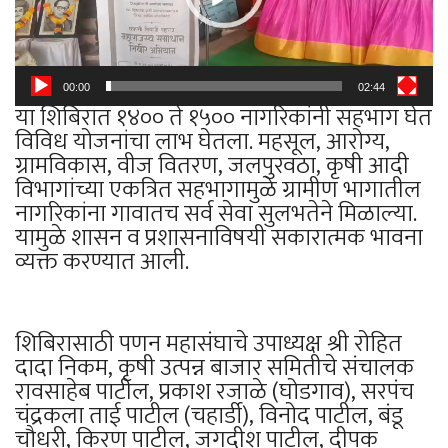
00:00
02:44
या शिबिरात १४०० ते १५०० नागरिकांनी सहभाग घेत
विविध योजनांचा लाभ घेतला. महसूल, आरोग्य,
ग्रामविकास, वीज वितरण, जलपुरवठा, कृषी आदी
विभागांच्या एकत्रित सहभागामुळे ग्रामीण भागातील
नागरिकांना गावातच सर्व सेवा सुलभतेने मिळाल्या.
यामुळे शासन व प्रशासनाविषयी सकारात्मक भावना
व्यक्त करण्यात आली.
शिबिरासाठी पणन महासंघाचे उपाध्यक्ष श्री रोहित
दादा निकम, कृषी उत्पन्न बाजार समितीचे संचालक
रावसाहेब पाटील, प्रकाश रजाळे (घोडगाव), सरपंच
चंद्रकला ताई पाटील (चहार्डी), विनोद पाटील, बंडू
चौधरी, किरण पाटील, जगदीश पाटील, दीपक