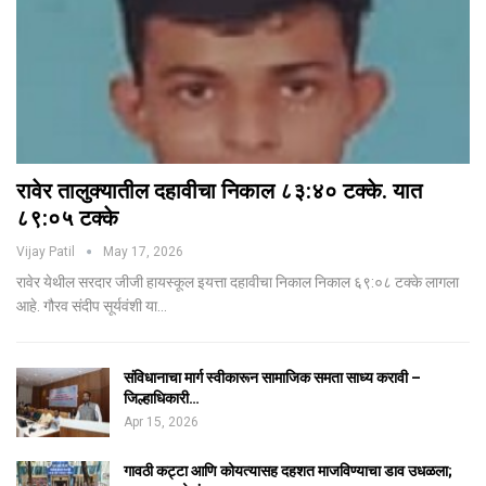
रावेर तालुक्यातील दहावीचा निकाल ८३:४० टक्के. यात
८९:०५ टक्के
Vijay Patil
May 17, 2026
रावेर येथील सरदार जीजी हायस्कूल इयत्ता दहावीचा निकाल निकाल ६९:०८ टक्के लागला
आहे. गौरव संदीप सूर्यवंशी या…
संविधानाचा मार्ग स्वीकारून सामाजिक समता साध्य करावी –
जिल्हाधिकारी…
Apr 15, 2026
गावठी कट्टा आणि कोयत्यासह दहशत माजविण्याचा डाव उधळला;