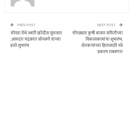
PREV POST
NEXT POST
चोपडा येथे ज्वारी खरेदीस सुरुवात
चोपड्यात कृषी बाजार समितीच्या
:आमदार चंद्रकांत सोनवणे यांच्या
विकासकामांचा शुभारंभ;
हस्ते शुभारंभ
शेतकऱ्यांच्या हितासाठी नवे
प्रकल्प राबवणार