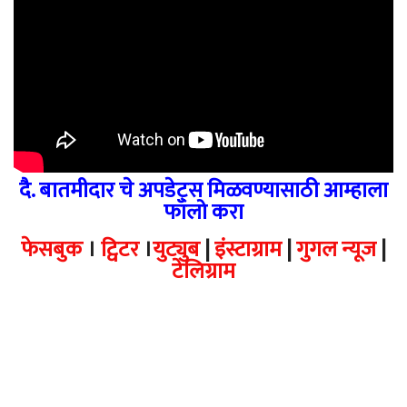
दै. बातमीदार चे अपडेट्स मिळवण्यासाठी आम्हाला
फॉलो करा
फेसबुक
।
ट्विटर
।
युट्युब
|
इंस्टाग्राम
|
गुगल न्यूज
|
टेलिग्राम