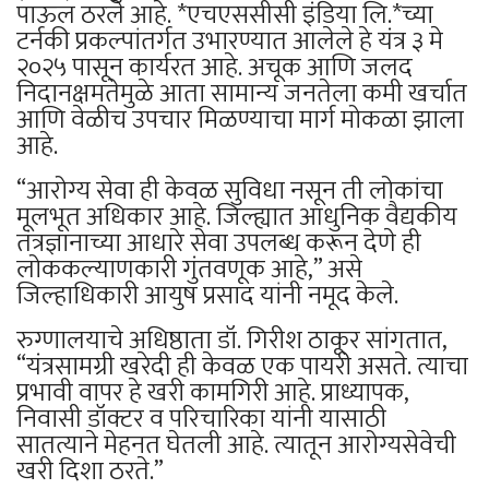
पाऊल ठरले आहे. *एचएससीसी इंडिया लि.*च्या
टर्नकी प्रकल्पांतर्गत उभारण्यात आलेले हे यंत्र ३ मे
२०२५ पासून कार्यरत आहे. अचूक आणि जलद
निदानक्षमतेमुळे आता सामान्य जनतेला कमी खर्चात
आणि वेळीच उपचार मिळण्याचा मार्ग मोकळा झाला
आहे.
“आरोग्य सेवा ही केवळ सुविधा नसून ती लोकांचा
मूलभूत अधिकार आहे. जिल्ह्यात आधुनिक वैद्यकीय
तंत्रज्ञानाच्या आधारे सेवा उपलब्ध करून देणे ही
लोककल्याणकारी गुंतवणूक आहे,” असे
जिल्हाधिकारी आयुष प्रसाद यांनी नमूद केले.
रुग्णालयाचे अधिष्ठाता डॉ. गिरीश ठाकूर सांगतात,
“यंत्रसामग्री खरेदी ही केवळ एक पायरी असते. त्याचा
प्रभावी वापर हे खरी कामगिरी आहे. प्राध्यापक,
निवासी डॉक्टर व परिचारिका यांनी यासाठी
सातत्याने मेहनत घेतली आहे. त्यातून आरोग्यसेवेची
खरी दिशा ठरते.”