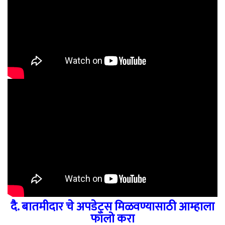
दै. बातमीदार चे अपडेट्स मिळवण्यासाठी आम्हाला
फॉलो करा