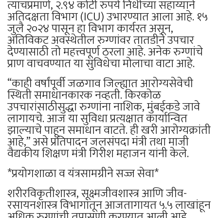
त्याचप्रमाणे, २.९४ कोटी रुपये निधीच्या सहाय्याने
अतिदक्षता विभाग (ICU) उभारण्यात आला आहे. १५
जुलै २०२४ पासून हा विभाग कार्यरत असून,
अतिविकट अवस्थेतील रुग्णांवर तातडीने उपचार
देण्यासाठी तो महत्त्वपूर्ण ठरला आहे. अनेक रुग्णांचे
प्राण वाचवण्यात या सुविधेचा मोलाचा वाटा आहे.
“काही वर्षांपूर्वी जळगाव जिल्ह्यात आरोग्यसेवेची
स्थिती समाधानकारक नव्हती. किरकोळ
उपचारांसाठीसुद्धा रुग्णांना नाशिक, मुंबईकडे जावे
लागायचे. आज या सुविधा प्रत्यक्षात कार्यान्वित
झाल्याचे पाहून समाधान वाटते. ही खरी आरोग्यक्रांती
आहे,” असे प्रतिपादन जलसंपदा मंत्री तथा माजी
वैद्यकीय शिक्षण मंत्री गिरीश महाजन यांनी केले.
*प्रयोगशाळा व यंत्रसामग्रीने सज्ज सेवा*
शरीरविकृतीशास्त्र, सूक्ष्मजीवशास्त्र आणि जीव-
रसायनशास्त्र विभागांतून आजतागायत ५.५ लाखांहून
अधिक रुग्णांची तपासणी करण्यात आली आहे.