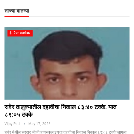
ताज्या बातम्या
ई- पेपर बातमीदार
रावेर तालुक्यातील दहावीचा निकाल ८३:४० टक्के. यात
८९:०५ टक्के
Vijay Patil
May 17, 2026
रावेर येथील सरदार जीजी हायस्कूल इयत्ता दहावीचा निकाल निकाल ६९:०८ टक्के लागला