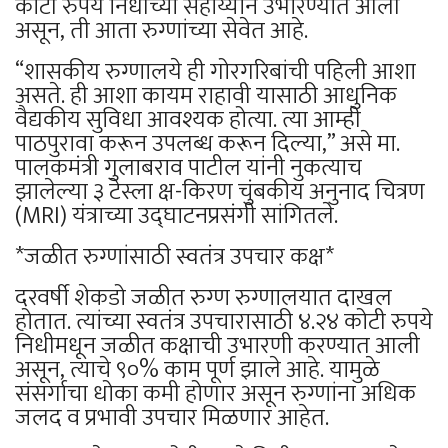
कोटी रुपये निधीच्या सहाय्याने उभारण्यात आली
असून, ती आता रुग्णांच्या सेवेत आहे.
“शासकीय रुग्णालये ही गोरगरिबांची पहिली आशा
असते. ही आशा कायम राहावी यासाठी आधुनिक
वैद्यकीय सुविधा आवश्यक होत्या. त्या आम्ही
पाठपुरावा करून उपलब्ध करून दिल्या,” असे मा.
पालकमंत्री गुलाबराव पाटील यांनी नुकत्याच
झालेल्या ३ टेस्ला क्ष-किरण चुंबकीय अनुनाद चित्रण
(MRI) यंत्राच्या उद्घाटनप्रसंगी सांगितले.
*जळीत रुग्णांसाठी स्वतंत्र उपचार कक्ष*
दरवर्षी शेकडो जळीत रुग्ण रुग्णालयात दाखल
होतात. त्यांच्या स्वतंत्र उपचारासाठी ४.२४ कोटी रुपये
निधीमधून जळीत कक्षाची उभारणी करण्यात आली
असून, त्याचे ९०% काम पूर्ण झाले आहे. यामुळे
संसर्गाचा धोका कमी होणार असून रुग्णांना अधिक
जलद व प्रभावी उपचार मिळणार आहेत.