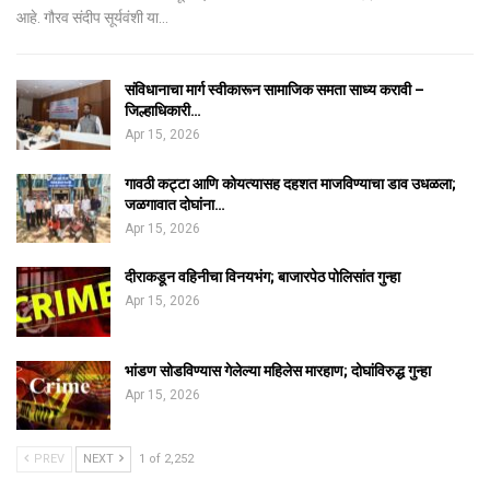
आहे. गौरव संदीप सूर्यवंशी या…
संविधानाचा मार्ग स्वीकारून सामाजिक समता साध्य करावी –
जिल्हाधिकारी…
Apr 15, 2026
गावठी कट्टा आणि कोयत्यासह दहशत माजविण्याचा डाव उधळला;
जळगावात दोघांना…
Apr 15, 2026
दीराकडून वहिनीचा विनयभंग; बाजारपेठ पोलिसांत गुन्हा
Apr 15, 2026
भांडण सोडविण्यास गेलेल्या महिलेस मारहाण; दोघांविरुद्ध गुन्हा
Apr 15, 2026
PREV
NEXT
1 of 2,252