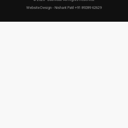
Website Design - Nishant Patil +91 89289 62629