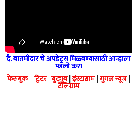
दै. बातमीदार चे अपडेट्स मिळवण्यासाठी आम्हाला
फॉलो करा
फेसबुक
।
ट्विटर
।
युट्युब
|
इंस्टाग्राम
|
गुगल न्यूज
|
टेलिग्राम