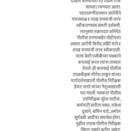
दाखल केल्यानंतर १३ एप्रिल रोजी
सापळा रचण्यात आला.
पडताळणीदरम्यान आरोपीने
पंचासमक्ष १ लाख रुपयांची लाच
स्वीकारण्यास संमती दर्शवली.
त्यानुसार तक्रारदार शनिपेठ
पोलीस ठाण्याबाहेर पोहोचला
असता आरोपी विनोद अहिरे याने १
लाख रुपयांची लाच स्वीकारली.
त्याच वेळी एसीबीच्या पथकाने
कारवाई करत त्यांना ताब्यात
घेतले. ही कारवाई पोलीस
उपअधीक्षक योगेश ठाकूर यांच्या
मार्गदर्शनाखाली पोलीस निरीक्षक
हेमंत नागरे यांच्या नेतृत्वाखाली
पार पडली. पथकात पोलीस
उपनिरीक्षक सुरेश पाटील,
कर्मचारी संगीता पवार, राकेश
दुसाने, सचिन चाटे, अमोल
सूर्यवंशी आदींचा समावेश होता.
पुढील तपास पोलीस निरीक्षक
स्मिता नवघरे करीत आहेत.