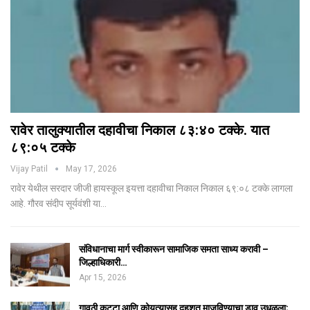
रावेर तालुक्यातील दहावीचा निकाल ८३:४० टक्के. यात
८९:०५ टक्के
Vijay Patil
May 17, 2026
रावेर येथील सरदार जीजी हायस्कूल इयत्ता दहावीचा निकाल निकाल ६९:०८ टक्के लागला
आहे. गौरव संदीप सूर्यवंशी या…
संविधानाचा मार्ग स्वीकारून सामाजिक समता साध्य करावी –
जिल्हाधिकारी…
Apr 15, 2026
गावठी कट्टा आणि कोयत्यासह दहशत माजविण्याचा डाव उधळला;