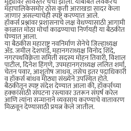
मुद्द्यांवर सविस्तर चर्चा झाली. याबाबत लवकरच
महापालिकेसमोर ठोस कृती आराखडा सादर केला
जाणार असल्याचेही स्पष्ट करण्यात आले.
हॉकर्स प्रश्नांवर प्रशासनाचे लक्ष वेधण्यासाठी आगामी
काळात मोठा मोर्चा काढण्याचा निर्णयही या बैठकीत
घेण्यात आला.
या बैठकीस महाराष्ट्र नवनिर्माण सेनेचे जिल्हाध्यक्ष
ॲड. जमील देशपांडे, महानगराध्यक्ष विनोद शिंदे,
नगरपथविक्रेता समिती सदस्य मोहन तिवारी, विशाल
पाटील, दिनेश हिंगणे, उपमहानगराध्यक्ष ललित शर्मा,
चेतन पवार, आशुतोष जाधव, तसेच इतर पदाधिकारी
व हॉकर्स बांधव मोठ्या संख्येने उपस्थित होते.
बैठकीतून स्पष्ट संदेश देण्यात आला की, हॉकर्सच्या
हक्कांसाठी संघटना रस्त्यावर उतरून संघर्ष करेल
आणि त्यांना सन्मानाने व्यवसाय करण्याचे वातावरण
मिळवून देण्यासाठी प्रयत्न केले जातील.