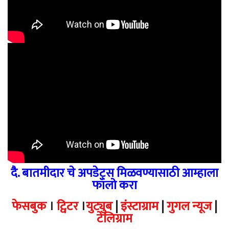
दै. बातमीदार चे अपडेट्स मिळवण्यासाठी आम्हाला
फॉलो करा
फेसबुक
।
ट्विटर
।
युट्युब
|
इंस्टाग्राम
|
गुगल न्यूज
|
टेलिग्राम