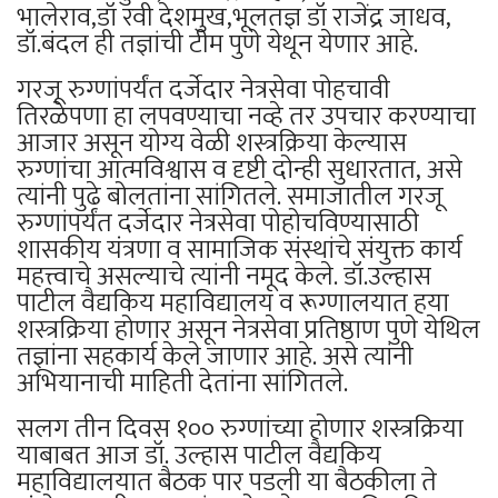
भालेराव,डॉ रवी देशमुख,भूलतज्ञ डॉ राजेंद्र जाधव,
डॉ.बंदल ही तज्ञांची टीम पुणे येथून येणार आहे.
गरजू रुग्णांपर्यंत दर्जेदार नेत्रसेवा पोहचावी
तिरळेपणा हा लपवण्याचा नव्हे तर उपचार करण्याचा
आजार असून योग्य वेळी शस्त्रक्रिया केल्यास
रुग्णांचा आत्मविश्वास व दृष्टी दोन्ही सुधारतात, असे
त्यांनी पुढे बोलतांना सांगितले. समाजातील गरजू
रुग्णांपर्यंत दर्जेदार नेत्रसेवा पोहोचविण्यासाठी
शासकीय यंत्रणा व सामाजिक संस्थांचे संयुक्त कार्य
महत्त्वाचे असल्याचे त्यांनी नमूद केले. डॉ.उल्हास
पाटील वैद्यकिय महाविद्यालय व रूग्णालयात हया
शस्त्रक्रिया होणार असून नेत्रसेवा प्रतिष्ठाण पुणे येथिल
तज्ञांना सहकार्य केले जाणार आहे. असे त्यांनी
अभियानाची माहिती देतांना सांगितले.
सलग तीन दिवस १०० रुग्णांच्या होणार शस्त्रक्रिया
याबाबत आज डॉ. उल्हास पाटील वैद्यकिय
महाविद्यालयात बैठक पार पडली या बैठकीला ते