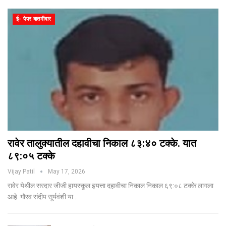
ई- पेपर बातमीदार
रावेर तालुक्यातील दहावीचा निकाल ८३:४० टक्के. यात
८९:०५ टक्के
Vijay Patil
May 17, 2026
रावेर येथील सरदार जीजी हायस्कूल इयत्ता दहावीचा निकाल निकाल ६९:०८ टक्के लागला
आहे. गौरव संदीप सूर्यवंशी या…