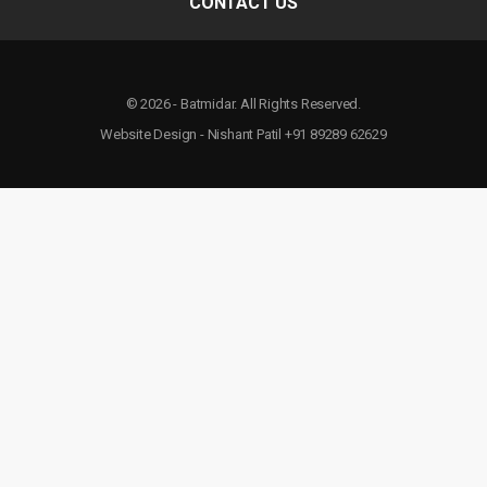
CONTACT US
© 2026 - Batmidar. All Rights Reserved.
Website Design - Nishant Patil +91 89289 62629