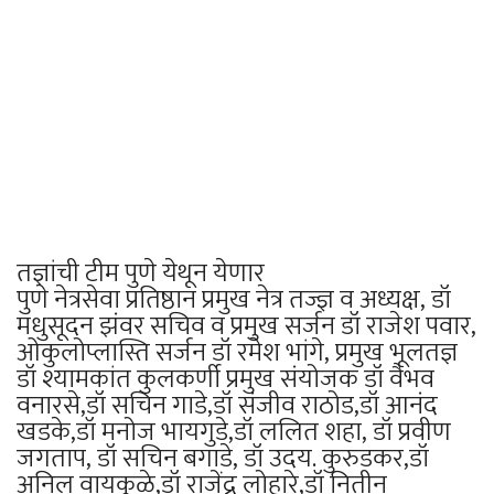
तज्ञांची टीम पुणे येथून येणार
पुणे नेत्रसेवा प्रतिष्ठान प्रमुख नेत्र तज्ज्ञ व अध्यक्ष, डॉ
मधुसूदन झंवर सचिव व प्रमुख सर्जन डॉ राजेश पवार,
ओकुलोप्लास्ति सर्जन डॉ रमेश भांगे, प्रमुख भूलतज्ञ
डॉ श्यामकांत कुलकर्णी प्रमुख संयोजक डॉ वैभव
वनारसे,डॉ सचिन गाडे,डॉ संजीव राठोड,डॉ आनंद
खडके,डॉ मनोज भायगुडे,डॉ ललित शहा, डॉ प्रवीण
जगताप, डॉ सचिन बगाडे, डॉ उदय. कुरुडकर,डॉ
अनिल वायकुळे,डॉ राजेंद्र लोहारे,डॉ नितीन