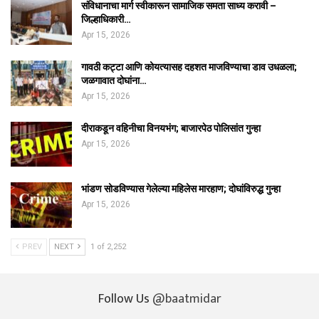
संविधानाचा मार्ग स्वीकारून सामाजिक समता साध्य करावी –
जिल्हाधिकारी…
Apr 15, 2026
गावठी कट्टा आणि कोयत्यासह दहशत माजविण्याचा डाव उधळला;
जळगावात दोघांना…
Apr 15, 2026
दीराकडून वहिनीचा विनयभंग; बाजारपेठ पोलिसांत गुन्हा
Apr 15, 2026
भांडण सोडविण्यास गेलेल्या महिलेस मारहाण; दोघांविरुद्ध गुन्हा
Apr 15, 2026
PREV
NEXT
1 of 2,252
Follow Us
@baatmidar