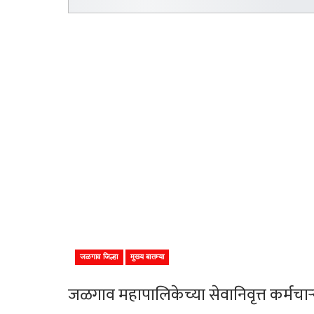
जळगाव जिल्हा
मुख्य बातम्या
जळगाव महापालिकेच्या सेवानिवृत्त कर्मचाऱ्य