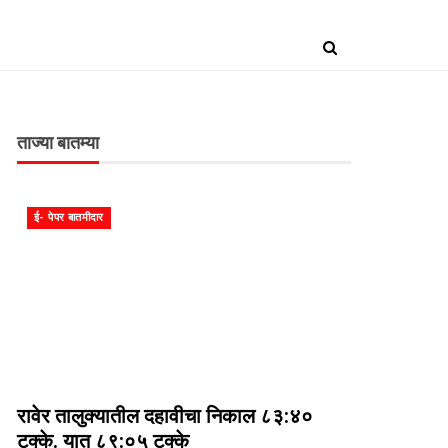
ताज्या बातम्या
ई- पेपर बातमीदार
रावेर तालुक्यातील दहावीचा निकाल ८३:४०
टक्के. यात ८९:०५ टक्के