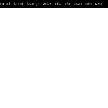
निधन वार्ता
नोकरी संधी
व्हिडिओ न्यूज
देश-विदेश
धार्मिक
क्रीडा
तंत्रज्ञान
आरोग्य
More