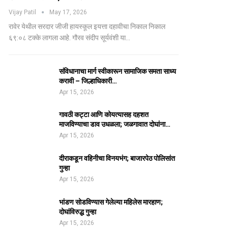
Vijay Patil
May 17, 2026
रावेर येथील सरदार जीजी हायस्कूल इयत्ता दहावीचा निकाल निकाल
६९:०८ टक्के लागला आहे. गौरव संदीप सूर्यवंशी या…
संविधानाचा मार्ग स्वीकारून सामाजिक समता साध्य
करावी – जिल्हाधिकारी…
Apr 15, 2026
गावठी कट्टा आणि कोयत्यासह दहशत
माजविण्याचा डाव उधळला; जळगावात दोघांना…
Apr 15, 2026
दीराकडून वहिनीचा विनयभंग; बाजारपेठ पोलिसांत
गुन्हा
Apr 15, 2026
भांडण सोडविण्यास गेलेल्या महिलेस मारहाण;
दोघांविरुद्ध गुन्हा
Apr 15, 2026