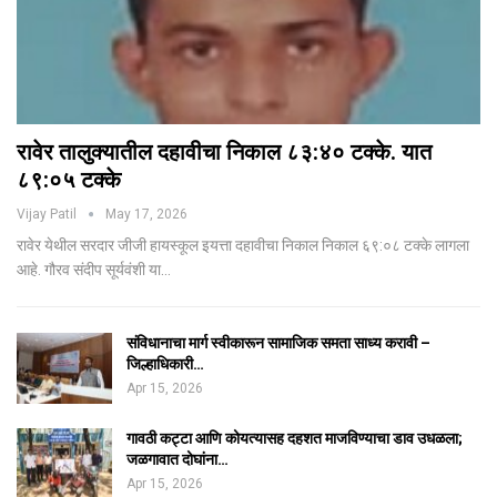
रावेर तालुक्यातील दहावीचा निकाल ८३:४० टक्के. यात
८९:०५ टक्के
Vijay Patil
May 17, 2026
रावेर येथील सरदार जीजी हायस्कूल इयत्ता दहावीचा निकाल निकाल ६९:०८ टक्के लागला
आहे. गौरव संदीप सूर्यवंशी या…
संविधानाचा मार्ग स्वीकारून सामाजिक समता साध्य करावी –
जिल्हाधिकारी…
Apr 15, 2026
गावठी कट्टा आणि कोयत्यासह दहशत माजविण्याचा डाव उधळला;
जळगावात दोघांना…
Apr 15, 2026