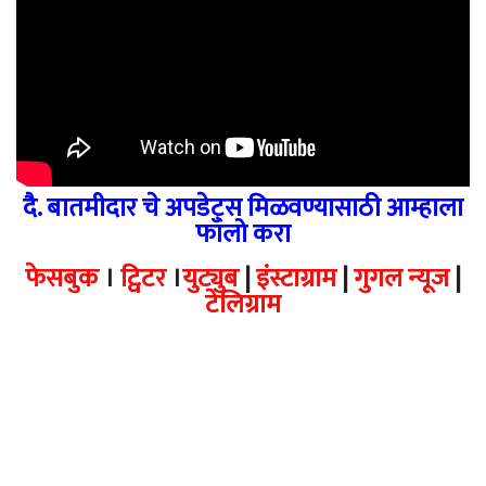
दै. बातमीदार चे अपडेट्स मिळवण्यासाठी आम्हाला
फॉलो करा
फेसबुक
।
ट्विटर
।
युट्युब
|
इंस्टाग्राम
|
गुगल न्यूज
|
टेलिग्राम