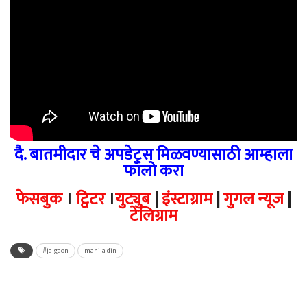
दै. बातमीदार चे अपडेट्स मिळवण्यासाठी आम्हाला
फॉलो करा
फेसबुक
।
ट्विटर
।
युट्युब
|
इंस्टाग्राम
|
गुगल न्यूज
|
टेलिग्राम
#jalgaon
mahila din