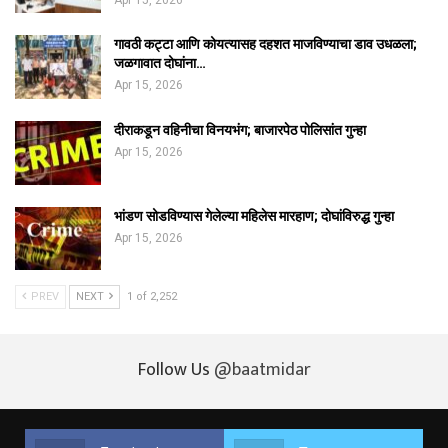
गावठी कट्टा आणि कोयत्यासह दहशत माजविण्याचा डाव उधळला;
जळगावात दोघांना…
Apr 15, 2026
दीराकडून वहिनीचा विनयभंग; बाजारपेठ पोलिसांत गुन्हा
Apr 15, 2026
भांडण सोडविण्यास गेलेल्या महिलेस मारहाण; दोघांविरुद्ध गुन्हा
Apr 15, 2026
PREV
NEXT
1 of 2,252
Follow Us
@baatmidar