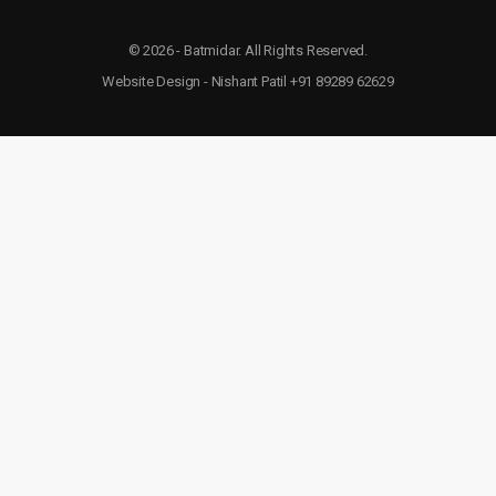
© 2026 - Batmidar. All Rights Reserved.
Website Design - Nishant Patil +91 89289 62629