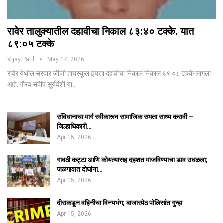
रावेर तालुक्यातील दहावीचा निकाल ८३:४० टक्के. यात
८९:०५ टक्के
Vijay Patil
May 17, 2026
रावेर येथील सरदार जीजी हायस्कूल इयत्ता दहावीचा निकाल निकाल ६९:०८ टक्के लागला
आहे. गौरव संदीप सूर्यवंशी या…
संविधानाचा मार्ग स्वीकारून सामाजिक समता साध्य करावी –
जिल्हाधिकारी…
Apr 15, 2026
गावठी कट्टा आणि कोयत्यासह दहशत माजविण्याचा डाव उधळला;
जळगावात दोघांना…
Apr 15, 2026
दीराकडून वहिनीचा विनयभंग; बाजारपेठ पोलिसांत गुन्हा
Apr 15, 2026