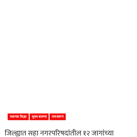
जळगाव जिल्हा
मुख्य बातम्या
राजकारण
जिल्ह्यात सहा नगरपरिषदांतील १२ जागांच्या