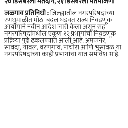
२० डिसेंबरला मतदान, २१ डिसेंबरला मतमोजणी
जळगाव प्रतिनिधी :
जिल्ह्यातील नगरपरिषदांच्या
रणधुमाळीत मोठा बदल घडवत राज्य निवडणूक
आयोगाने नवीन आदेश जारी केला असून सहा
नगरपरिषदांमधील एकूण १२ प्रभागांची निवडणूक
प्रक्रिया पुढे ढकलण्यात आली आहे. अमळनेर,
सावदा, यावल, वरणगाव, पाचोरा आणि भुसावळ या
नगरपरिषदांच्या काही प्रभागांचा यात समावेश आहे.