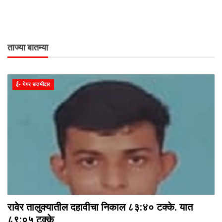
ताज्या बातम्या
ई- पेपर बातमीदार
रावेर तालुक्यातील दहावीचा निकाल ८३:४० टक्के. यात
८९:०५ टक्के