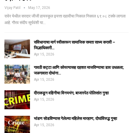
Vijay Patil
May 17, 2026
रावेर येथील सरदार जीजी हायस्कूल इयत्ता दहावीचा निकाल निकाल ६९:०८ टक्के लागला
आहे. गौरव संदीप सूर्यवंशी या…
संविधानाचा मार्ग स्वीकारून सामाजिक समता साध्य करावी –
जिल्हाधिकारी…
Apr 15, 2026
गावठी कट्टा आणि कोयत्यासह दहशत माजविण्याचा डाव उधळला;
जळगावात दोघांना…
Apr 15, 2026
दीराकडून वहिनीचा विनयभंग; बाजारपेठ पोलिसांत गुन्हा
Apr 15, 2026
भांडण सोडविण्यास गेलेल्या महिलेस मारहाण; दोघांविरुद्ध गुन्हा
Apr 15, 2026