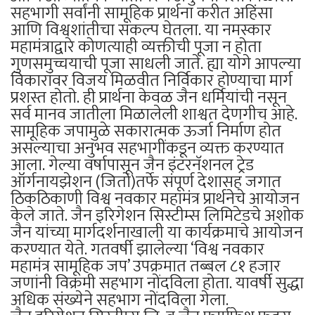
सहभागी सर्वांनी सामूहिक प्रार्थना करीत अहिंसा
आणि विश्वशांतीचा संकल्प घेतला. या नमस्कार
महामंत्राद्वारे कोणत्याही व्यक्तीची पूजा न होता
गुणसमुच्चयाची पूजा साधली जाते. ह्या योगे आपल्या
विकारांवर विजय मिळवीत निर्विकार होण्याचा मार्ग
प्रशस्त होतो. ही प्रार्थना केवळ जैन धर्मियांची नसून
सर्व मानव जातीला मिळालेली शाश्वत देणगीच आहे.
सामूहिक जपामुळे सकारात्मक ऊर्जा निर्माण होत
असल्याचा अनुभव सहभागींकडून व्यक्त करण्यात
आला. गेल्या वर्षापासून जैन इंटरनॅशनल ट्रेड
ऑर्गनायझेशन (जितो)तर्फे संपूर्ण देशासह जगात
ठिकठिकाणी विश्व नवकार महामंत्र प्रार्थनेचे आयोजन
केले जाते. जैन इरिगेशन सिस्टीम्स लिमिटेडचे अशोक
जैन यांच्या मार्गदर्शनाखाली या कार्यक्रमाचे आयोजन
करण्यात येते. गतवर्षी झालेल्या ‘विश्व नवकार
महामंत्र सामूहिक जप’ उपक्रमात तब्बल ८१ हजार
जणांनी विक्रमी सहभाग नोंदविला होता. यावर्षी सुद्धा
अधिक संख्येने सहभाग नोंदविला गेला.