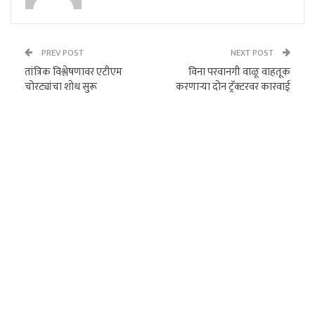
PREV POST
NEXT POST
तांत्रिक विश्लेषणावर एटीएम
विना परवानगी वाळू वाहतूक
चोरट्यांचा शोध सुरू
करणाऱ्या दोन ट्रॅक्टरवर कारवाई