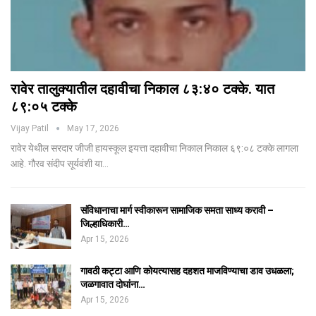
रावेर तालुक्यातील दहावीचा निकाल ८३:४० टक्के. यात
८९:०५ टक्के
Vijay Patil
May 17, 2026
रावेर येथील सरदार जीजी हायस्कूल इयत्ता दहावीचा निकाल निकाल ६९:०८ टक्के लागला
आहे. गौरव संदीप सूर्यवंशी या…
संविधानाचा मार्ग स्वीकारून सामाजिक समता साध्य करावी –
जिल्हाधिकारी…
Apr 15, 2026
गावठी कट्टा आणि कोयत्यासह दहशत माजविण्याचा डाव उधळला;
जळगावात दोघांना…
Apr 15, 2026