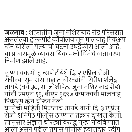
जळगाव :
शहरातील जुना नशिराबाद रोड परिसरात
असलेल्या ट्रान्सपोर्ट कार्यालयातून मालवाहू पिकअप
व्हॅन चोरीला गेल्याची घटना उघडकीस आली आहे.
या प्रकारामुळे व्यावसायिकांमध्ये चिंतेचे वातावरण
निर्माण झाले आहे.
कृष्णा कारगो ट्रान्सपोर्ट येथे दि. २ एप्रिल रोजी
रात्रीच्या सुमारास अज्ञात चोरट्यांनी गिरीश शैलेंद्र
तायडे (वय ३०, रा. जोशीपेठ, जुना नशिराबाद रोड)
यांची एमएच १९, बीएम ९६९७ क्रमांकाची मालवाहू
पिकअप व्हॅन चोरून नेली.
घटनेची माहिती मिळताच तायडे यांनी दि. ३ एप्रिल
रोजी शनिपेठ पोलीस ठाण्यात तक्रार दाखल केली.
त्यानुसार अज्ञात चोरट्यांविरुद्ध गुन्हा नोंदविण्यात
आला असून पुढील तपास पोलीस हवालदार प्रदीप