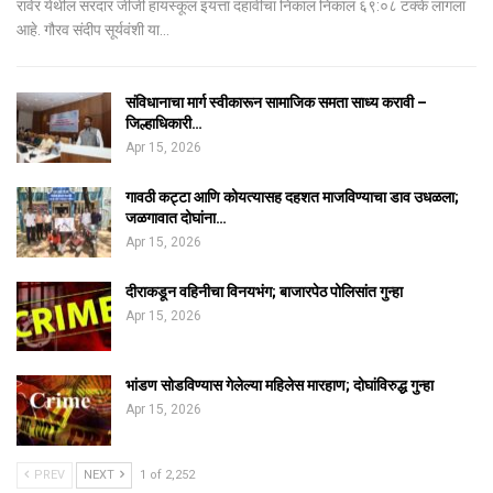
रावेर येथील सरदार जीजी हायस्कूल इयत्ता दहावीचा निकाल निकाल ६९:०८ टक्के लागला
आहे. गौरव संदीप सूर्यवंशी या…
संविधानाचा मार्ग स्वीकारून सामाजिक समता साध्य करावी –
जिल्हाधिकारी…
Apr 15, 2026
गावठी कट्टा आणि कोयत्यासह दहशत माजविण्याचा डाव उधळला;
जळगावात दोघांना…
Apr 15, 2026
दीराकडून वहिनीचा विनयभंग; बाजारपेठ पोलिसांत गुन्हा
Apr 15, 2026
भांडण सोडविण्यास गेलेल्या महिलेस मारहाण; दोघांविरुद्ध गुन्हा
Apr 15, 2026
PREV
NEXT
1 of 2,252