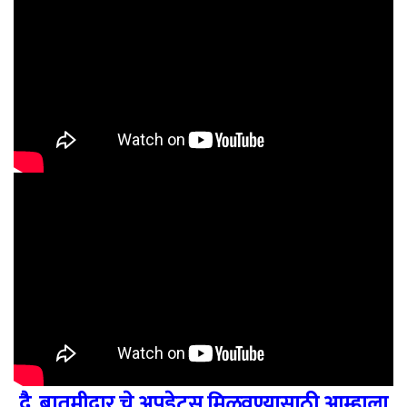
दै. बातमीदार चे अपडेट्स मिळवण्यासाठी आम्हाला