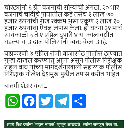
चोरट्यांनी ६ ग्रॅम वजनाची सोन्याची अंगठी, २० भार
वजनाचे चांदीचे पायातील कडे तसेच १ लाख ७०
हजार रुपयांची रोख रक्कम असा एकूण २ लाख १०
हजार रुपयांचा ऐवज लंपास केला. ही घटना ३१ मार्च
सायंकाळी ५ ते १ एप्रिल दुपारी ४ या कालावधीत
घडल्याचा अंदाज पोलिसांनी व्यक्त केला आहे.
याप्रकरणी ७ एप्रिल रोजी बाजारपेठ पोलीस ठाण्यात
गुन्हा दाखल करण्यात आला असून पोलीस निरीक्षक
राहुल वाघ यांच्या मार्गदर्शनाखाली सहाय्यक पोलीस
निरीक्षक नीलेश देशमुख पुढील तपास करीत आहेत.
बातमी शेअर करा...
WhatsApp
Facebook
Twitter
Telegram
Share