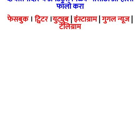
फॉलो करा
फेसबुक
।
ट्विटर
।
युट्युब
|
इंस्टाग्राम
|
गुगल न्यूज
|
टेलिग्राम