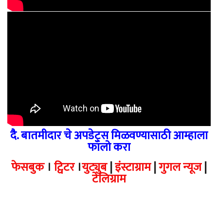
दै. बातमीदार चे अपडेट्स मिळवण्यासाठी आम्हाला
फॉलो करा
फेसबुक
।
ट्विटर
।
युट्युब
|
इंस्टाग्राम
|
गुगल न्यूज
|
टेलिग्राम