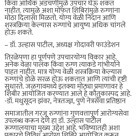
किंवा आर्थिक अडचणींमुळे उपचार घेऊ शकत
नाहीत. त्यामुळे अशा मोफत शिबिरांमुळे रुग्णांना
मोठा दिलासा मिळतो. योग्य वेळी निदान आणि
शस्त्रक्रिया केल्यास रुग्णांचे आयुष्य अधिक चांगले
होऊ शकते.
– डॉ. उल्हास पाटील, अध्यक्ष गोदावरी फाउंडेशन
तिरळेपणा हा पूर्णपणे उपचारयोग्य विकार आहे.
अनेक वेळा पालक किंवा रुग्ण त्याकडे गांभीर्याने
पाहत नाहीत. मात्र योग्य वेळी शस्त्रक्रिया केल्यास
रुग्णांचे डोळे सरळ होऊ शकतात आणि त्यांची दृष्टी
सुधारते. जळगावमध्ये इतक्या मोठ्या प्रमाणावर हे
शिबीर आयोजित करण्यात आले हे कौतुकास्पद आहे.
-डॉ. मधुसूदन झंवर, नेत्रतज्ज्ञ, पुणे नेत्रसेवा प्रतिष्ठान
समाजातील गरजू रुग्णांना गुणवत्तापूर्ण आरोग्यसेवा
उपलब्ध करून देणे हा डॉ. उल्हास पाटील
रूग्णालयाचा मुख्य उद्देश आहे. भविष्यातही अशा
प्रकारचे विविध आरोग्य शिबिरे आयोजित करून