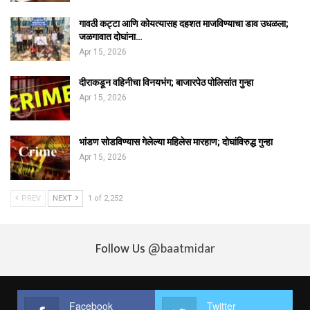
गावठी कट्टा आणि कोयत्यासह दहशत माजविण्याचा डाव उधळला;
जळगावात दोघांना…
Apr 15, 2026
दीराकडून वहिनीचा विनयभंग; बाजारपेठ पोलिसांत गुन्हा
Apr 15, 2026
भांडण सोडविण्यास गेलेल्या महिलेस मारहाण; दोघांविरुद्ध गुन्हा
Apr 15, 2026
PREV
NEXT
1 of 2,252
Follow Us
@baatmidar
Facebook
Twitter