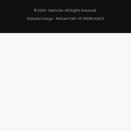
© 2026 - Batmidar. All Rights Reserved.
Website Design - Nishant Patil +91 89289 62629