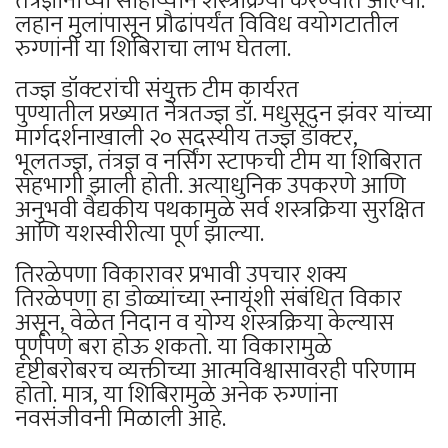
तंत्रज्ञानाच्या साहाय्याने शस्त्रक्रिया करण्यात आल्या.
लहान मुलांपासून प्रौढांपर्यंत विविध वयोगटातील
रुग्णांनी या शिबिराचा लाभ घेतला.
तज्ज्ञ डॉक्टरांची संयुक्त टीम कार्यरत
पुण्यातील प्रख्यात नेत्रतज्ज्ञ डॉ. मधुसूदन झंवर यांच्या
मार्गदर्शनाखाली २० सदस्यीय तज्ज्ञ डॉक्टर,
भूलतज्ज्ञ, तंत्रज्ञ व नर्सिंग स्टाफची टीम या शिबिरात
सहभागी झाली होती. अत्याधुनिक उपकरणे आणि
अनुभवी वैद्यकीय पथकामुळे सर्व शस्त्रक्रिया सुरक्षित
आणि यशस्वीरीत्या पूर्ण झाल्या.
तिरळेपणा विकारावर प्रभावी उपचार शक्य
तिरळेपणा हा डोळ्यांच्या स्नायूंशी संबंधित विकार
असून, वेळेत निदान व योग्य शस्त्रक्रिया केल्यास
पूर्णपणे बरा होऊ शकतो. या विकारामुळे
दृष्टीबरोबरच व्यक्तीच्या आत्मविश्वासावरही परिणाम
होतो. मात्र, या शिबिरामुळे अनेक रुग्णांना
नवसंजीवनी मिळाली आहे.