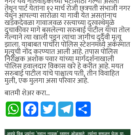
नगर येथे नातेवाईकांच्या भेटीसाठी गेल्या असता
तेथून पार्ट येतांना १२ मार्च रोजी छत्रपती संभाजी नगर
येथुन आपल्या सारोळा या गावी येत असतांनाच
खडकदेवळा गावाजवळ रस्त्याच्या दुरवस्थेमुळे
दुचाकीवर मागे बसलेल्या सरुबाई पाटील यांचा तोल
गेल्याने त्या खाली पडून त्यांचा जागीच दुर्दैवी मृत्यू
झाला. याबाबत पाचोरा पोलिस स्टेशनमध्ये अकस्मात
मृत्यूची नोंद करण्यात आली आहे. तपास पोलिस
निरीक्षक अशोक पवार यांच्या मार्गदर्शनाखाली
पोलिस हवालदार विकास खरे हे करीत आहे. मयत
सरुबाई पाटील यांचे पाश्चात्य पती, तीन विवाहित
मुली, एक मुलगा असा परिवार आहे.
बातमी शेअर करा...
WhatsApp
Facebook
Twitter
Telegram
Share