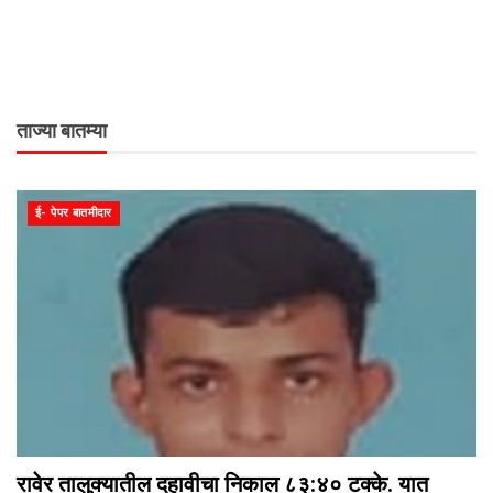
ताज्या बातम्या
ई- पेपर बातमीदार
रावेर तालुक्यातील दहावीचा निकाल ८३:४० टक्के. यात