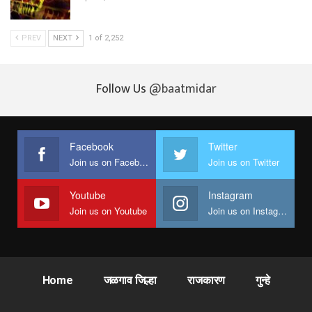
PREV
NEXT
1 of 2,252
Follow Us
@baatmidar
Facebook
Twitter
Join us on Facebook
Join us on Twitter
Youtube
Instagram
Join us on Youtube
Join us on Instagram
Home
जळगाव जिल्हा
राजकारण
गुन्हे