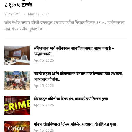
८९:०५ टक्के
Vijay Patil
May 17, 2026
रावेर येथील सरदार जीजी हायस्कूल इयत्ता दहावीचा निकाल निकाल ६९:०८ टक्के लागला
आहे. गौरव संदीप सूर्यवंशी या…
संविधानाचा मार्ग स्वीकारून सामाजिक समता साध्य करावी –
जिल्हाधिकारी…
Apr 15, 2026
गावठी कट्टा आणि कोयत्यासह दहशत माजविण्याचा डाव उधळला;
जळगावात दोघांना…
Apr 15, 2026
दीराकडून वहिनीचा विनयभंग; बाजारपेठ पोलिसांत गुन्हा
Apr 15, 2026
भांडण सोडविण्यास गेलेल्या महिलेस मारहाण; दोघांविरुद्ध गुन्हा
Apr 15, 2026