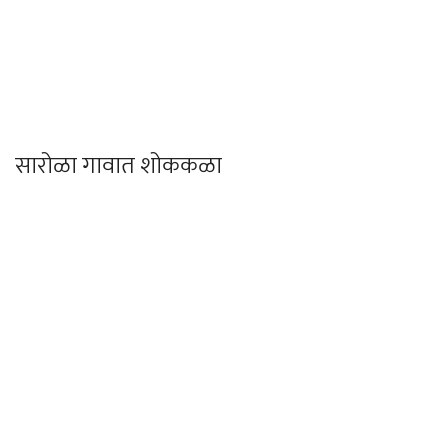
सारोळा गावात शोककळा