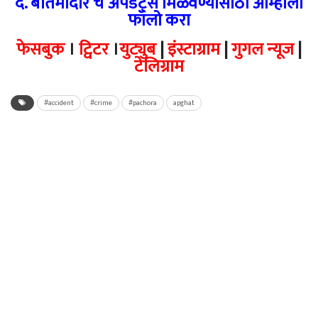
दै. बातमीदार चे अपडेट्स मिळवण्यासाठी आम्हाला
फॉलो करा
फेसबुक
।
ट्विटर
।
युट्युब
|
इंस्टाग्राम
|
गुगल न्यूज
|
टेलिग्राम
#accident
#crime
#pachora
apghat