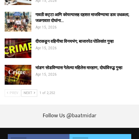
Apr 15, 2026
गावठी कट्टा आणि कोयत्यासह दहशत माजविण्याचा डाव उधळला;
जळगावात दोघांना…
Apr 15, 2026
दीराकडून वहिनीचा विनयभंग; बाजारपेठ पोलिसांत गुन्हा
Apr 15, 2026
भांडण सोडविण्यास गेलेल्या महिलेस मारहाण; दोघांविरुद्ध गुन्हा
Apr 15, 2026
PREV
NEXT
1 of 2,252
Follow Us
@baatmidar