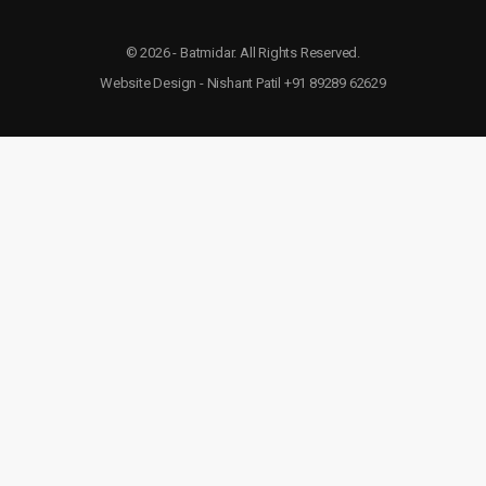
© 2026 - Batmidar. All Rights Reserved.
Website Design - Nishant Patil +91 89289 62629