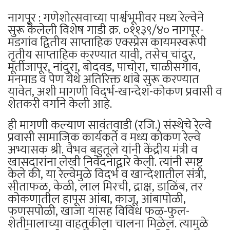
नागपूर : गणेशोत्सवाच्या पार्श्वभूमीवर मध्य रेल्वेने
सुरू केलेली विशेष गाडी क्र. ०११३९/४० नागपूर-
मडगांव द्वितीय साप्ताहिक एक्स्प्रेस कायमस्वरूपी
तृतीय साप्ताहिक करण्यात यावी, तसेच चांदुर,
मूर्तीजापूर, नांदुरा, बोदवड, पाचोरा, चाळीसगाव,
मनमाड व पेण येथे अतिरिक्त थांबे सुरू करण्यात
यावेत, अशी मागणी विदर्भ-खान्देश-कोकण प्रवासी व
शेतकरी वर्गाने केली आहे.
ही मागणी कल्याण सावंतवाडी (रजि.) संस्थेचे रेल्वे
प्रवासी सामाजिक कार्यकर्ते व मध्य कोकण रेल्वे
अभ्यासक श्री. वैभव बहुतूले यांनी केंद्रीय मंत्री व
खासदारांना लेखी निवेदनाद्वारे केली. त्यांनी स्पष्ट
केले की, या रेल्वेमुळे विदर्भ व खान्देशातील संत्री,
सीताफळ, केळी, लाल मिरची, द्राक्ष, डाळिंब, तर
कोकणातील हापूस आंबा, काजू, आंबापोळी,
फणसपोळी, खाजा यांसह विविध फळ-फुल-
शेतीमालाच्या वाहतुकीला चालना मिळेल. त्यामुळे