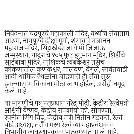
निवेदनात चंद्रपूरचे महाकाली मंदिर, वर्ध्याचे सेवाग्राम
आश्रम, नागपूरचे दीक्षाभूमी, शेगावचे गजानन
महाराज मंदिर, सिंधखेडराजाचे माँ जिजाऊ
जन्मस्थान, नांदुराचे १०५ फूट हनुमान मंदिर, शिर्डीचे
साईबाबा मंदिर, नाशिकचे त्र्यंबकेश्वर तसेच
कोकणातील कुणकेश्वर, मालवण, वेंगुर्ले, सावंतवाडी
आदी धार्मिक स्थळांना जोडणारी ही सेवा सुरू
झाल्यास भाविकांना मोठा लाभ होईल, असेही नमूद
केले आहे.
या मागणीचे पत्र पंतप्रधान नरेंद्र मोदी, केंद्रीय रेल्वेमंत्री
अश्विनी वैष्णव, केंद्रीय राज्यमंत्री व्ही. सोमण्णा,
रवनीत सिंग बिट्टू, केंद्रीय मंत्री नितीन गडकरी, रेल्वे
बोर्ड अध्यक्ष, तसेच मध्य रेल्वेच्या महाप्रबंधक व
विभागीय व्यवस्थापकांना पाठवण्यात आले आहे.