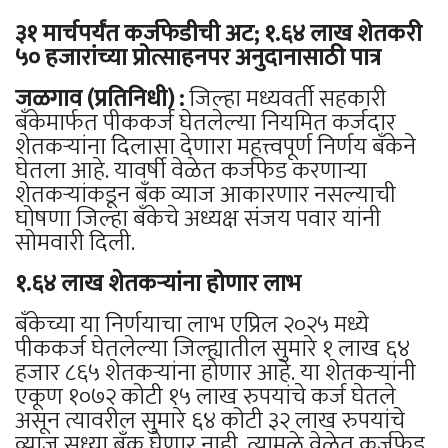
३१ मार्चपर्यंत कर्जफेडीची अट; १.६४ लाख शेतकरी
५० हजारांच्या प्रोत्साहनपर अनुदानासाठी पात्र
जळगाव (प्रतिनिधी) :
जिल्हा मध्यवर्ती सहकारी
बँकेमार्फत पीककर्ज घेतलेल्या नियमित कर्जदार
शेतकऱ्यांना दिलासा देणारा महत्त्वपूर्ण निर्णय बँकेने
घेतला आहे. यावर्षी वेळेत कर्जफेड करणाऱ्या
शेतकऱ्यांकडून बँक व्याज आकारणार नसल्याची
घोषणा जिल्हा बँकेचे अध्यक्ष संजय पवार यांनी
सोमवारी दिली.
१.६४ लाख शेतकऱ्यांना होणार लाभ
बँकेच्या या निर्णयाचा लाभ एप्रिल २०२५ मध्ये
पीककर्ज घेतलेल्या जिल्ह्यातील सुमारे १ लाख ६४
हजार ८६५ शेतकऱ्यांना होणार आहे. या शेतकऱ्यांनी
एकूण १०७२ कोटी १५ लाख रुपयांचे कर्ज घेतले
असून त्यावरील सुमारे ६४ कोटी ३२ लाख रुपयांचे
व्याज सध्या बँक घेणार नाही. त्यामुळे वेळेत कर्जफेड