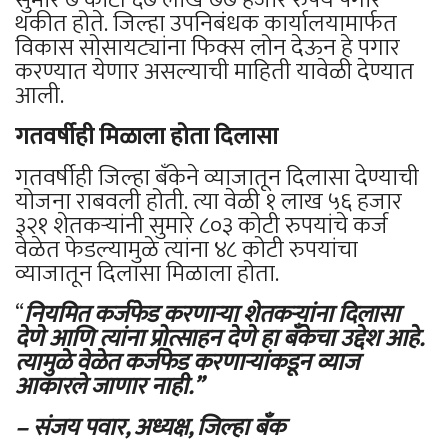
सुमारे ७ कोटी ६७ लाख ७७ हजार रुपये पगार
थकीत होते. जिल्हा उपनिबंधक कार्यालयामार्फत
विकास सोसायट्यांना फिक्स लोन देऊन हे पगार
करण्यात येणार असल्याची माहिती यावेळी देण्यात
आली.
गतवर्षीही मिळाला होता दिलासा
गतवर्षीही जिल्हा बँकेने व्याजातून दिलासा देण्याची
योजना राबवली होती. त्या वेळी १ लाख ५६ हजार
३२१ शेतकऱ्यांनी सुमारे ८०३ कोटी रुपयांचे कर्ज
वेळेत फेडल्यामुळे त्यांना ४८ कोटी रुपयांचा
व्याजातून दिलासा मिळाला होता.
“
नियमित कर्जफेड करणाऱ्या शेतकऱ्यांना दिलासा
देणे आणि त्यांना प्रोत्साहन देणे हा बँकेचा उद्देश आहे.
त्यामुळे वेळेत कर्जफेड करणाऱ्यांकडून व्याज
आकारले जाणार नाही.”
– संजय पवार, अध्यक्ष, जिल्हा बँक