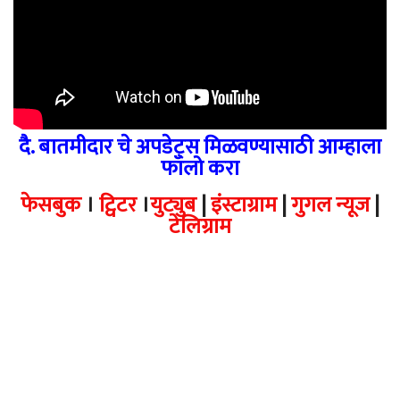
दै. बातमीदार चे अपडेट्स मिळवण्यासाठी आम्हाला
फॉलो करा
फेसबुक
।
ट्विटर
।
युट्युब
|
इंस्टाग्राम
|
गुगल न्यूज
|
टेलिग्राम