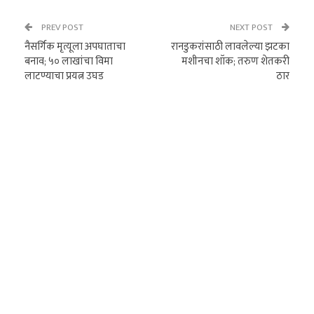
PREV POST
NEXT POST
नैसर्गिक मृत्यूला अपघाताचा
रानडुकरांसाठी लावलेल्या झटका
बनाव; ५० लाखांचा विमा
मशीनचा शॉक; तरुण शेतकरी
लाटण्याचा प्रयत्न उघड
ठार