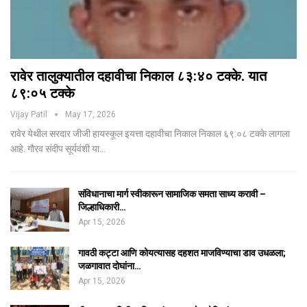
रावेर तालुक्यातील दहावीचा निकाल ८३:४० टक्के. यात
८९:०५ टक्के
Vijay Patil
May 17, 2026
रावेर येथील सरदार जीजी हायस्कूल इयत्ता दहावीचा निकाल निकाल ६९:०८ टक्के लागला
आहे. गौरव संदीप सूर्यवंशी या…
संविधानाचा मार्ग स्वीकारून सामाजिक समता साध्य करावी –
जिल्हाधिकारी…
Apr 15, 2026
गावठी कट्टा आणि कोयत्यासह दहशत माजविण्याचा डाव उधळला;
जळगावात दोघांना…
Apr 15, 2026