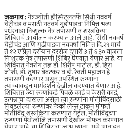
जळगाव :
नेत्रज्योती हॉस्पिटलतर्फे सिंधी नववर्ष
चेट्रीचंड व मराठी नववर्ष गुडीपाडवा निमित्त भव्य
पंधरवाडा निःशुल्क नेत्र तपासणी व शस्त्रक्रिया
शिबिराचे आयोजन करण्यात आले आहे. सिंधी नववर्ष
चेट्रीचंड आणि गुढीपाडवा नववर्षा निमित्त दि.२९ मार्च
ते १२ एप्रिल दरम्यान दररोज दुपारी ३ ते ६.३० वाजता
निःशुल्क नेत्र तपासणी शिबिर घेण्यात येणार आहे. या
शिबिरात नेत्ररोग तज्ञ डॉ. शिरीष पाटील, डॉ. हिरा
जोशी, डॉ. तुषार बेंबटकर व डॉ. रेवती महाजन हे
तपासणी करणार असून उपस्थित रुग्णांना
त्यांच्याकडून मार्गदर्शन देखील करण्यात येणार आहे.
शिबिरात ज्या रुग्णांकडे पिवळे कार्ड व केसरी कार्ड,
उत्पन्नाचा दाखला असेल त्या रुग्णांना मोतीबिंदूसाठी
निवडलेल्या रुग्णांवर फेको लेन्स टाकून मोफत
मोतीबिंदू शस्त्रक्रिया करण्यात येईल, मोतीबिंदूच्या
रुग्णणां पॅथॉलॉजि तपासणी देखील मोफत करण्यात
येणार आहे. या शिबिराचा लाभ घ्यावा, असे आवाहन