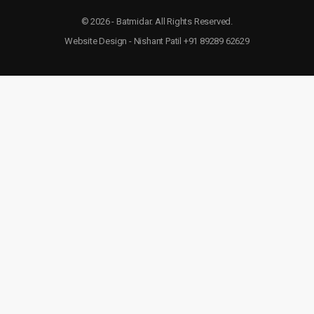
© 2026 - Batmidar. All Rights Reserved.
Website Design - Nishant Patil +91 89289 62629