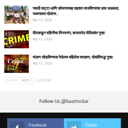
गावठी कट्टा आणि कोयत्यासह दहशत माजविण्याचा डाव उधळला;
जळगावात दोघांना…
Apr 15, 2026
दीराकडून वहिनीचा विनयभंग; बाजारपेठ पोलिसांत गुन्हा
Apr 15, 2026
भांडण सोडविण्यास गेलेल्या महिलेस मारहाण; दोघांविरुद्ध गुन्हा
Apr 15, 2026
PREV
NEXT
1 of 2,252
Follow Us
@baatmidar
Facebook
Twitter