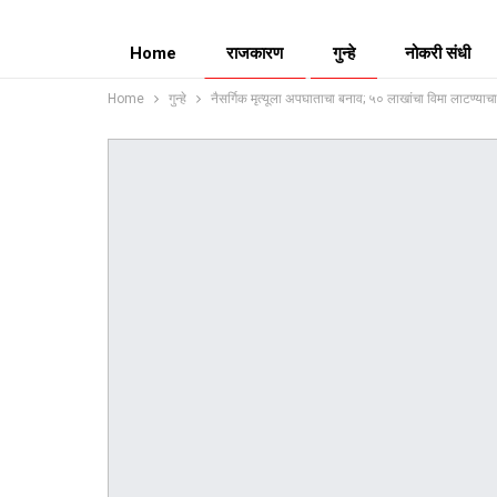
Home
राजकारण
गुन्हे
नोकरी संधी
Home
गुन्हे
नैसर्गिक मृत्यूला अपघाताचा बनाव; ५० लाखांचा विमा लाटण्याच