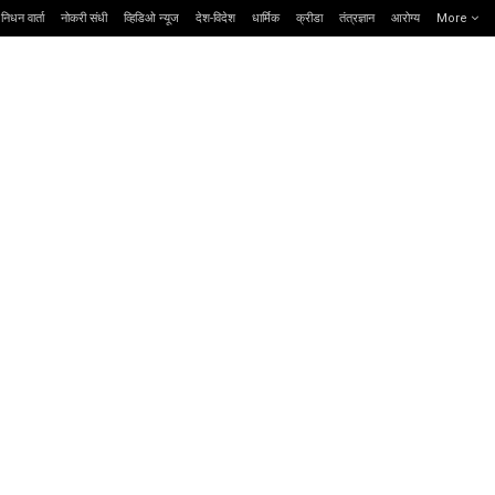
निधन वार्ता
नोकरी संधी
व्हिडिओ न्यूज
देश-विदेश
धार्मिक
क्रीडा
तंत्रज्ञान
आरोग्य
More