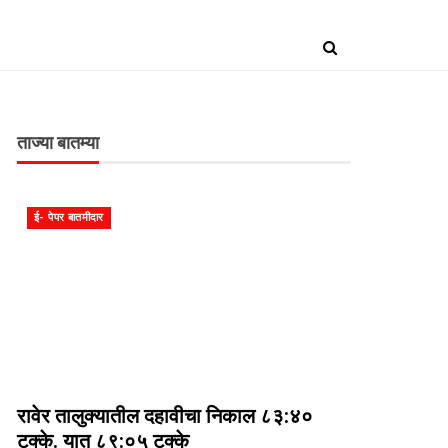
ताज्या बातम्या
ई- पेपर बातमीदार
रावेर तालुक्यातील दहावीचा निकाल ८३:४०
टक्के. यात ८९:०५ टक्के