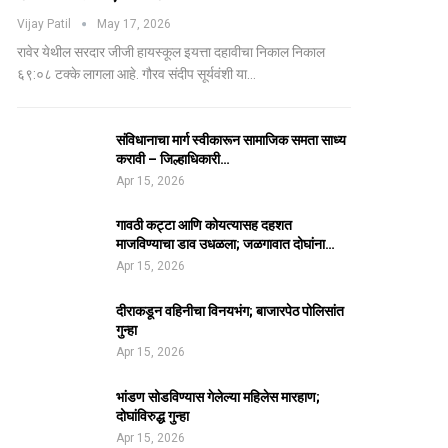
Vijay Patil
May 17, 2026
रावेर येथील सरदार जीजी हायस्कूल इयत्ता दहावीचा निकाल निकाल
६९:०८ टक्के लागला आहे. गौरव संदीप सूर्यवंशी या…
संविधानाचा मार्ग स्वीकारून सामाजिक समता साध्य
करावी – जिल्हाधिकारी…
Apr 15, 2026
गावठी कट्टा आणि कोयत्यासह दहशत
माजविण्याचा डाव उधळला; जळगावात दोघांना…
Apr 15, 2026
दीराकडून वहिनीचा विनयभंग; बाजारपेठ पोलिसांत
गुन्हा
Apr 15, 2026
भांडण सोडविण्यास गेलेल्या महिलेस मारहाण;
दोघांविरुद्ध गुन्हा
Apr 15, 2026