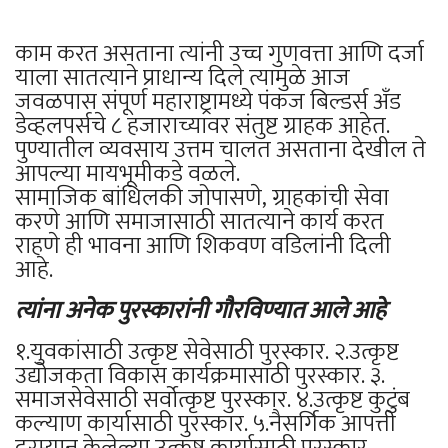
काम करत असताना त्यांनी उच्च गुणवत्ता आणि दर्जा
याला सातत्याने प्राधान्य दिले त्यामुळे आज
जवळपास संपूर्ण महाराष्ट्रामध्ये पंकज बिल्डर्स अँड
डेव्हलपर्सचे ८ हजाराच्यावर संतुष्ट ग्राहक आहेत.
पुण्यातील व्यवसाय उत्तम चालत असताना देखील ते
आपल्या मायभूमीकडे वळले.
सामाजिक बांधिलकी जोपासणे, ग्राहकांची सेवा
करणे आणि समाजासाठी सातत्याने कार्य करत
राहणे ही भावना आणि शिकवण वडिलांनी दिली
आहे.
त्यांना अनेक पुरस्कारांनी गौरविण्यात आले आहे
१.युवकांसाठी उत्कृष्ट सेवेसाठी पुरस्कार. २.उत्कृष्ट
उद्योजकता विकास कार्यक्रमासाठी पुरस्कार. ३.
समाजसेवेसाठी सर्वोत्कृष्ट पुरस्कार. ४.उत्कृष्ट कुटुंब
कल्याण कार्यासाठी पुरस्कार. ५.नैसर्गिक आपत्ती
दरम्यान केलेल्या उत्कृष्ट कार्यासाठी पुरस्कार.