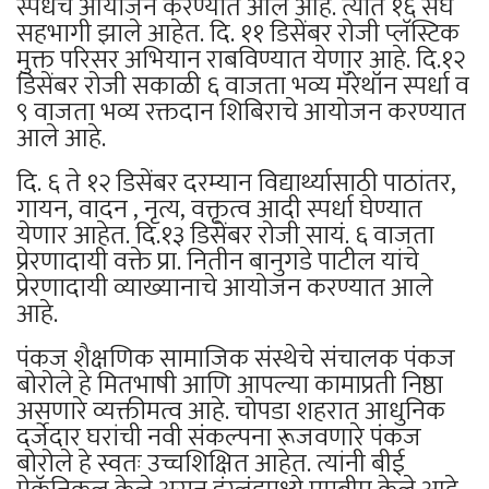
स्पर्धेचे आयोजन करण्यात आले आहे. त्यात १६ संघ
सहभागी झाले आहेत. दि. ११ डिसेंबर रोजी प्लॅस्टिक
मुक्त परिसर अभियान राबविण्यात येणार आहे. दि.१२
डिसेंबर रोजी सकाळी ६ वाजता भव्य मॅरेथॉन स्पर्धा व
९ वाजता भव्य रक्तदान शिबिराचे आयोजन करण्यात
आले आहे.
दि. ६ ते १२ डिसेंबर दरम्यान विद्यार्थ्यासाठी पाठांतर,
गायन, वादन , नृत्य, वक्तृत्व आदी स्पर्धा घेण्यात
येणार आहेत. दि.१३ डिसेंबर रोजी सायं. ६ वाजता
प्रेरणादायी वक्ते प्रा. नितीन बानुगडे पाटील यांचे
प्रेरणादायी व्याख्यानाचे आयोजन करण्यात आले
आहे.
पंकज शैक्षणिक सामाजिक संस्थेचे संचालक पंकज
बोरोले हे मितभाषी आणि आपल्या कामाप्रती निष्ठा
असणारे व्यक्तीमत्व आहे. चोपडा शहरात आधुनिक
दर्जेदार घरांची नवी संकल्पना रूजवणारे पंकज
बोरोले हे स्वतः उच्चशिक्षित आहेत. त्यांनी बीई