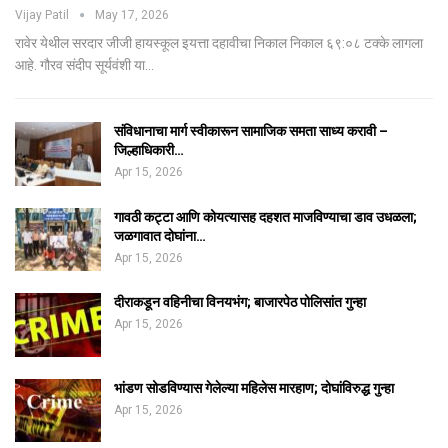
Vijay Patil
May 17, 2026
रावेर येथील सरदार जीजी हायस्कूल इयत्ता दहावीचा निकाल निकाल ६९:०८ टक्के लागला
आहे. गौरव संदीप सूर्यवंशी या…
संविधानाचा मार्ग स्वीकारून सामाजिक समता साध्य करावी –
जिल्हाधिकारी…
Apr 15, 2026
गावठी कट्टा आणि कोयत्यासह दहशत माजविण्याचा डाव उधळला;
जळगावात दोघांना…
Apr 15, 2026
दीराकडून वहिनीचा विनयभंग; बाजारपेठ पोलिसांत गुन्हा
Apr 15, 2026
भांडण सोडविण्यास गेलेल्या महिलेस मारहाण; दोघांविरुद्ध गुन्हा
Apr 15, 2026