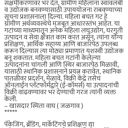
सक्षमीकरणावर भर देत, ग्रामीण महिलांना स्वावलंबी
व उद्योजक बनवण्यासाठी उपाययोजना राबवण्याच्या
सूचना प्रशासनाला दिल्या. महिला बचत गट हे
ग्रामीण अर्थव्यवस्थेचे मजबूत आधारस्तंभ आहेत. या
गटांच्या माध्यमातून अनेक महिला लघुउद्योग, घरगुती
उत्पादन व सेवा क्षेत्रात काम करत असून, त्यांना योग्य
प्रशिक्षण, आर्थिक सहाय्य आणि बाजारपेठ उपलब्ध
करून दिल्यास त्या मोठ्या प्रमाणात यशस्वी उद्योजक
बनू शकतात. महिला बचत गटांनी केलेल्या
उत्पादनांना चांगली आणि स्थिर बाजारपेठ मिळावी,
यासाठी स्थानिक प्रशासनाने प्रयत्न करावेत, स्थानिक
पातळीवर प्रदर्शन, मेळावे, विक्री केंद्रे तसेच
ऑनलाईन प्लॅटफॉर्मद्वारे (ई-कॉमर्स) या उत्पादनांची
विक्री वाढवण्यावर भर देण्याची गरज त्यांनी व्यक्त
केली.
– खासदार स्मिता वाघ ( जळगाव )
*****
पॅकेजिंग, ब्रँडिंग, मार्केटिंगचे प्रशिक्षण द्या