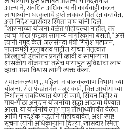
लाभार्थ्यांचे हप्ते प्रलंबित असल्याचे निदर्शनास
आल्याने, संबंधित अधिकाऱ्यांनी कार्यवाही करून
लाभार्थ्यांना घरकुलाचे हप्ते लवकर वितरित करावेत,
असे निर्देश खासदार स्मिता वाघ यांनी दिले.
“शासनाच्या योजना वेळेत पोहोचल्या नाहीत, तर
त्याचा मोठा फटका सामान्य नागरिकांना बसतो,” असे
त्यांनी नमूद केले. जलसंपदा मंत्री गिरीश महाजन,
पालकमंत्री गुलाबराव पाटील यांच्या नेतृत्वात
जिल्ह्याची उत्तरोत्तर प्रगती व्हावी व सामान्यांना
शासकीय योजनांचा तसेच पायाभूत सुविधांचा लाभ
व्हावा असा विश्वास त्यांनी व्यक्त केला.
समाजकल्याण ,, महिला व बालकल्याण विभागाच्या
योजना, सेस फंडांतर्गत मंजूर कामे, वित्त आयोगाच्या
निधीतून राबविण्यात येणारी कामे, सिंचन विहीर व
गाय-गोठा अनुदान योजनांचा सुद्धा आढावा घेण्यात
आला. या योजनांचे लाभ पात्र लाभार्थ्यांपर्यंत वेळेत
आणि पारदर्शक पद्धतीने पोहोचवावेत, अशा स्पष्ट
सूचना त्यांनी अधिकाऱ्यांना दिल्या. खासदार स्मिता