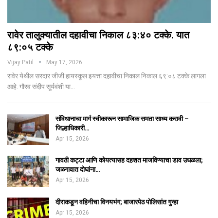
रावेर तालुक्यातील दहावीचा निकाल ८३:४० टक्के. यात
८९:०५ टक्के
Vijay Patil
May 17, 2026
रावेर येथील सरदार जीजी हायस्कूल इयत्ता दहावीचा निकाल निकाल ६९:०८ टक्के लागला
आहे. गौरव संदीप सूर्यवंशी या…
संविधानाचा मार्ग स्वीकारून सामाजिक समता साध्य करावी –
जिल्हाधिकारी…
Apr 15, 2026
गावठी कट्टा आणि कोयत्यासह दहशत माजविण्याचा डाव उधळला;
जळगावात दोघांना…
Apr 15, 2026
दीराकडून वहिनीचा विनयभंग; बाजारपेठ पोलिसांत गुन्हा
Apr 15, 2026