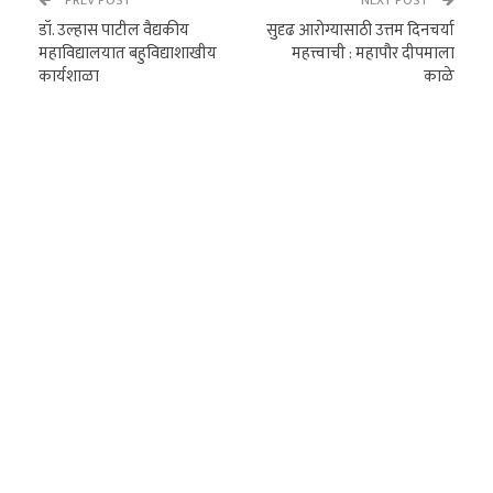
PREV POST
NEXT POST
डॉ. उल्हास पाटील वैद्यकीय
सुदृढ आरोग्यासाठी उत्तम दिनचर्या
महाविद्यालयात बहुविद्याशाखीय
महत्त्वाची : महापौर दीपमाला
कार्यशाळा
काळे