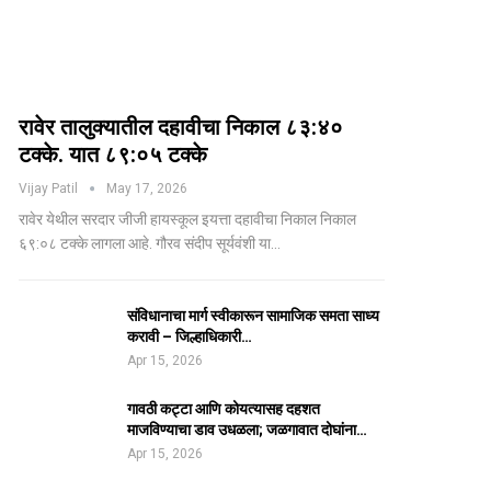
रावेर तालुक्यातील दहावीचा निकाल ८३:४०
टक्के. यात ८९:०५ टक्के
Vijay Patil
May 17, 2026
रावेर येथील सरदार जीजी हायस्कूल इयत्ता दहावीचा निकाल निकाल
६९:०८ टक्के लागला आहे. गौरव संदीप सूर्यवंशी या…
संविधानाचा मार्ग स्वीकारून सामाजिक समता साध्य
करावी – जिल्हाधिकारी…
Apr 15, 2026
गावठी कट्टा आणि कोयत्यासह दहशत
माजविण्याचा डाव उधळला; जळगावात दोघांना…
Apr 15, 2026