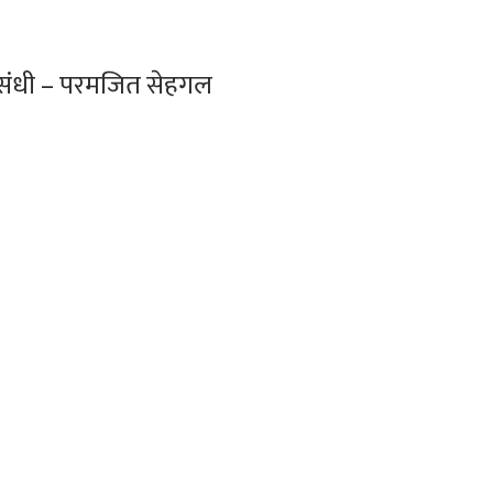
या संधी – परमजित सेहगल