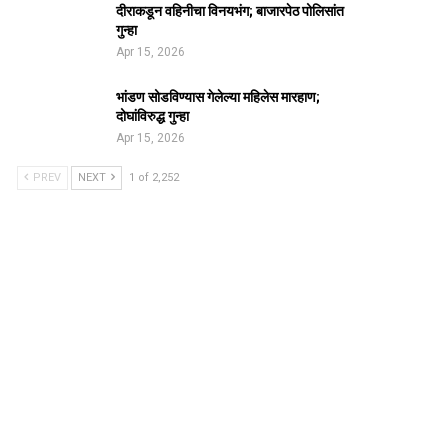
दीराकडून वहिनीचा विनयभंग; बाजारपेठ पोलिसांत
गुन्हा
Apr 15, 2026
भांडण सोडविण्यास गेलेल्या महिलेस मारहाण;
दोघांविरुद्ध गुन्हा
Apr 15, 2026
PREV
NEXT
1 of 2,252