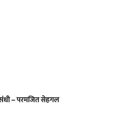
या संधी – परमजित सेहगल