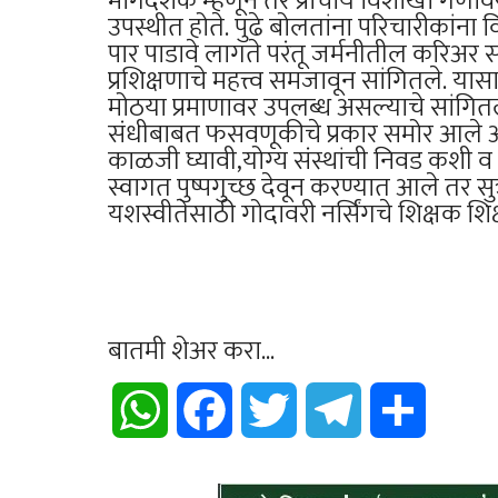
मार्गदर्शक म्हणून तर प्राचार्य विशाखा गणवि
उपस्थीत होते. पुढे बोलतांना परिचारीकांना
पार पाडावे लागते परंतू जर्मनीतील करि
प्रशिक्षणाचे महत्त्व समजावून सांगितले. य
मोठया प्रमाणावर उपलब्ध असल्याचे सांगितल
संधीबाबत फसवणूकीचे प्रकार समोर आले असू
काळजी घ्यावी,योग्य संस्थांची निवड कशी व 
स्वागत पुष्पगुच्छ देवून करण्यात आले तर सु
यशस्वीतेसाठी गोदावरी नर्सिंगचे शिक्षक शिक
बातमी शेअर करा...
WhatsApp
Facebook
Twitter
Telegram
Share