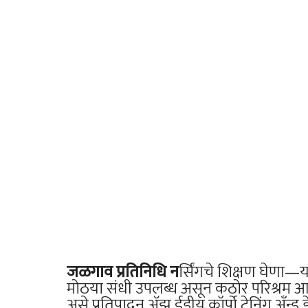
जळगाव प्रतिनिधि न
र्सिंगचे शिक्षण घेणा—या 
मोठया संधी उपलब्ध असून कठोर परिश्रम आ
असे प्रतिपादन अ‍ॅझ ईडीयु कॉर्पो ट्रेनिंग अँन