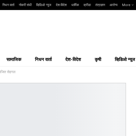
निधन वार्ता
नोकरी संधी
व्हिडिओ न्यूज
देश-विदेश
धार्मिक
क्रीडा
तंत्रज्ञान
आरोग्य
More
सामाजिक
निधन वार्ता
देश-विदेश
कृषी
व्हिडिओ न्यूज
परमजित सेहगल