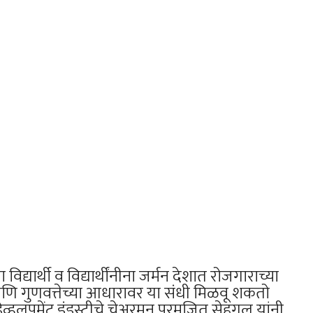
विद्यार्थी व विद्यार्थींनीना जर्मन देशात रोजगाराच्या
णि गुणवत्तेच्या आधारावर या संधी मिळवू शकतो
्ड डेव्हलपमेंट इंडस्ट्रीचे चेअरमन परमजित सेहगल यांनी