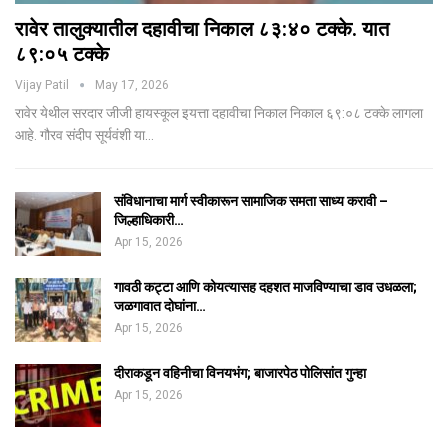
रावेर तालुक्यातील दहावीचा निकाल ८३:४० टक्के. यात
८९:०५ टक्के
Vijay Patil
May 17, 2026
रावेर येथील सरदार जीजी हायस्कूल इयत्ता दहावीचा निकाल निकाल ६९:०८ टक्के लागला
आहे. गौरव संदीप सूर्यवंशी या…
संविधानाचा मार्ग स्वीकारून सामाजिक समता साध्य करावी –
जिल्हाधिकारी…
Apr 15, 2026
गावठी कट्टा आणि कोयत्यासह दहशत माजविण्याचा डाव उधळला;
जळगावात दोघांना…
Apr 15, 2026
दीराकडून वहिनीचा विनयभंग; बाजारपेठ पोलिसांत गुन्हा
Apr 15, 2026