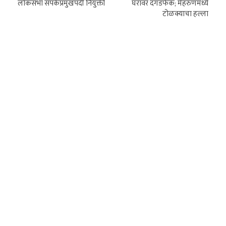
लोकसभा संपर्कप्रमुखपदी नियुक्ती
घरावर दगडफेक; मेहरुणमध्ये
टोळक्याचा हल्ला