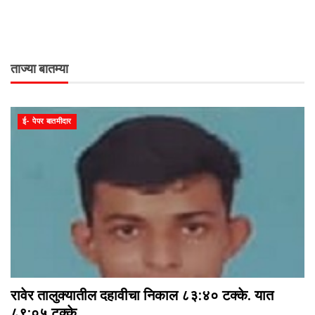
ताज्या बातम्या
ई- पेपर बातमीदार
रावेर तालुक्यातील दहावीचा निकाल ८३:४० टक्के. यात
८९:०५ टक्के