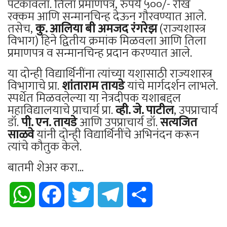
पटकावला. तिला प्रमाणपत्र, रुपये ५००/- रोख
रक्कम आणि सन्मानचिन्ह देऊन गौरवण्यात आले.
तसेच,
कु. आलिया बी अमजद रंगरेझ
(राज्यशास्त्र
विभाग) हिने द्वितीय क्रमांक मिळवला आणि तिला
प्रमाणपत्र व सन्मानचिन्ह प्रदान करण्यात आले.
या दोन्ही विद्यार्थिनींना त्यांच्या यशासाठी राज्यशास्त्र
विभागाचे प्रा.
शांताराम तायडे
यांचे मार्गदर्शन लाभले.
स्पर्धेत मिळवलेल्या या नेत्रदीपक यशाबद्दल
महाविद्यालयाचे प्राचार्य प्रा.
व्ही. जे. पाटील
, उपप्राचार्य
डॉ.
पी. एन. तायडे
आणि उपप्राचार्य डॉ.
सत्यजित
साळवे
यांनी दोन्ही विद्यार्थिनींचे अभिनंदन करून
त्यांचे कौतुक केले.
बातमी शेअर करा...
WhatsApp
Facebook
Twitter
Telegram
Share