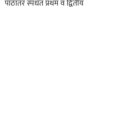
पाठांतर स्पर्धेत प्रथम व द्वितीय