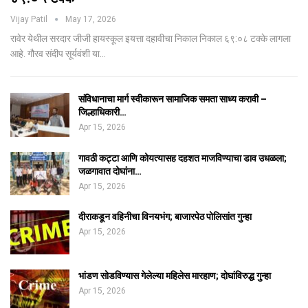
Vijay Patil
May 17, 2026
रावेर येथील सरदार जीजी हायस्कूल इयत्ता दहावीचा निकाल निकाल ६९:०८ टक्के लागला
आहे. गौरव संदीप सूर्यवंशी या…
संविधानाचा मार्ग स्वीकारून सामाजिक समता साध्य करावी –
जिल्हाधिकारी…
Apr 15, 2026
गावठी कट्टा आणि कोयत्यासह दहशत माजविण्याचा डाव उधळला;
जळगावात दोघांना…
Apr 15, 2026
दीराकडून वहिनीचा विनयभंग; बाजारपेठ पोलिसांत गुन्हा
Apr 15, 2026
भांडण सोडविण्यास गेलेल्या महिलेस मारहाण; दोघांविरुद्ध गुन्हा
Apr 15, 2026