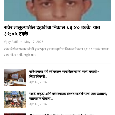
रावेर तालुक्यातील दहावीचा निकाल ८३:४० टक्के. यात
८९:०५ टक्के
Vijay Patil
May 17, 2026
रावेर येथील सरदार जीजी हायस्कूल इयत्ता दहावीचा निकाल निकाल ६९:०८ टक्के लागला
आहे. गौरव संदीप सूर्यवंशी या…
संविधानाचा मार्ग स्वीकारून सामाजिक समता साध्य करावी –
जिल्हाधिकारी…
Apr 15, 2026
गावठी कट्टा आणि कोयत्यासह दहशत माजविण्याचा डाव उधळला;
जळगावात दोघांना…
Apr 15, 2026