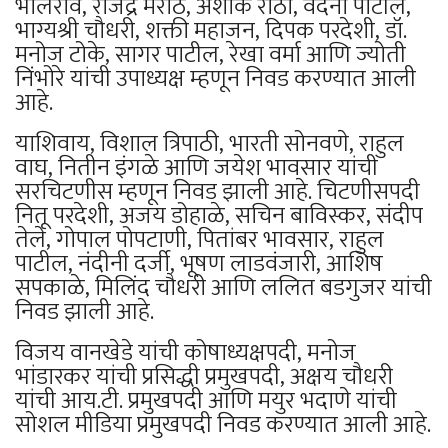
भालेराव, राजेंद्र मराठे, अशोक राठी, वंदना पाटील,
भाग्यश्री चौधरी, शक्ती महाजन, दिपक परदेशी, डॉ.
मनोज टोके, सागर पाटील, रेखा वर्मा आणि ज्योती
निंभोरे यांची उपाध्यक्ष म्हणून निवड करण्यात आली
आहे.
याशिवाय, विशाल त्रिपाठी, भारती सोनवणे, राहुल
वाघ, नितीन इंगळे आणि जयेश भावसार यांची
सरचिटणीस म्हणून निवड झाली आहे. चिटणीसपदी
नितू परदेशी, अजय डोहाळे, सचिन बाविस्कर, संदीप
तेले, गोपाल पोपटाणी, पितांबर भावसार, राहुल
पाटील, नंदीनी दर्जी, भूषण लाडवंजारी, आशिष
सपकाळे, मिलिंद चौधरी आणि ललित बडगुजर यांची
निवड झाली आहे.
विजय वानखेडे यांची कोषाध्यक्षपदी, मनोज
भांडारकर यांची प्रसिद्धी प्रमुखपदी, अक्षय चौधरी
यांची आय.टी. प्रमुखपदी आणि मयुर भदाणे यांची
सोशल मीडिया प्रमुखपदी निवड करण्यात आली आहे.