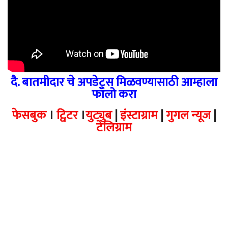
दै. बातमीदार चे अपडेट्स मिळवण्यासाठी आम्हाला
फॉलो करा
फेसबुक
।
ट्विटर
।
युट्युब
|
इंस्टाग्राम
|
गुगल न्यूज
|
टेलिग्राम