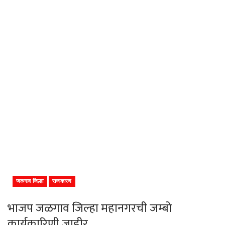
जळगाव जिल्हा
राजकारण
भाजप जळगाव जिल्हा महानगरची जम्बो
कार्यकारिणी जाहीर