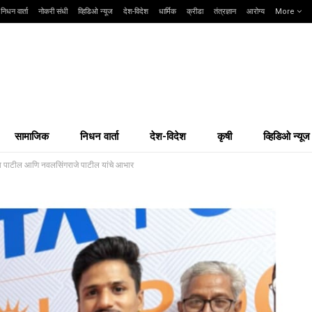
निधन वार्ता
नोकरी संधी
व्हिडिओ न्यूज
देश-विदेश
धार्मिक
क्रीडा
तंत्रज्ञान
आरोग्य
More
सामाजिक
निधन वार्ता
देश-विदेश
कृषी
व्हिडिओ न्यूज
ाव पाटील आणि नवलसिंगराजे पाटील यांचे आभार