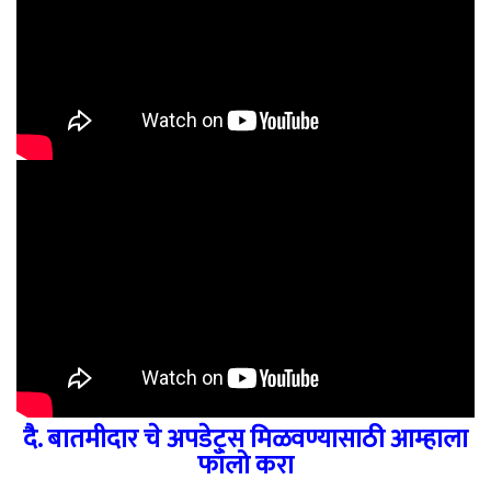
दै. बातमीदार चे अपडेट्स मिळवण्यासाठी आम्हाला
फॉलो करा