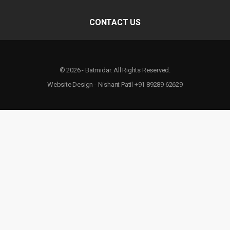
CONTACT US
© 2026 - Batmidar. All Rights Reserved.
Website Design - Nishant Patil +91 89289 62629