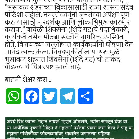
“भुसावळ शहराच्या विकासासाठी राज्य शासन सदैव
पाठिशी राहील. नगरसेवकांनी जनतेच्या अपेक्षा पूर्ण
करण्यासाठी पारदर्शक आणि लोकाभिमुख कारभार
करावा.” यावेळी शिवसेना (शिंदे गट)चे पदाधिकारी,
कार्यकर्ते तसेच मोठ्या संख्येने नागरिक उपस्थित
होते. विजयाच्या जल्लोषात कार्यकर्त्यांनी घोषणा देत
आनंद व्यक्त केला. निवडणुकीतील या यशामुळे
भुसावळ शहरात शिवसेना (शिंदे गट) ची ताकद
वाढल्याचे चित्र स्पष्ट झाले आहे.
बातमी शेअर करा...
WhatsApp
Facebook
Twitter
Telegram
Share