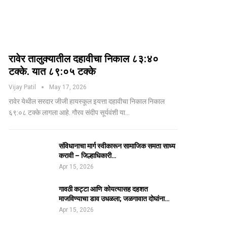
रावेर तालुक्यातील दहावीचा निकाल ८३:४०
टक्के. यात ८९:०५ टक्के
Vijay Patil
May 17, 2026
रावेर येथील सरदार जीजी हायस्कूल इयत्ता दहावीचा निकाल निकाल
६९:०८ टक्के लागला आहे. गौरव संदीप सूर्यवंशी या…
संविधानाचा मार्ग स्वीकारून सामाजिक समता साध्य
करावी – जिल्हाधिकारी…
Apr 15, 2026
गावठी कट्टा आणि कोयत्यासह दहशत
माजविण्याचा डाव उधळला; जळगावात दोघांना…
Apr 15, 2026