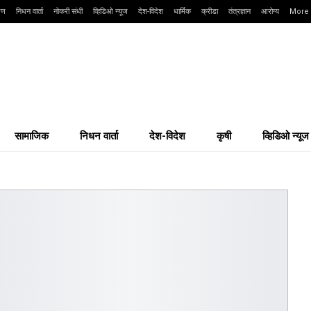
्षण
निधन वार्ता
नोकरी संधी
व्हिडिओ न्यूज
देश-विदेश
धार्मिक
क्रीडा
तंत्रज्ञान
आरोग्य
More
सामाजिक
निधन वार्ता
देश-विदेश
कृषी
व्हिडिओ न्यूज