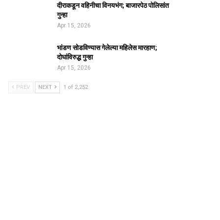
दीराकडून वहिनीचा विनयभंग; बाजारपेठ पोलिसांत
गुन्हा
Apr 15, 2026
भांडण सोडविण्यास गेलेल्या महिलेस मारहाण;
दोघांविरुद्ध गुन्हा
Apr 15, 2026
PREV
NEXT
1 of 2,252