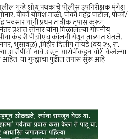
ाखालील गुन्हे शोध पथकाचे पोलीस उपनिरीक्षक मंगेश
ोनार, पोकॉ योगेश माळी, पोकॉ महेंद्र पाटील, पोकों/
्र भवसार यांनी प्रथम तांत्रीक तपास करून
ानंतर प्रशांत सोनार यांना मिळालेल्या गोपनीय
ंना कंडारी पीओएच कॉलनी येथून ताब्यात घेतले.
नगर, भुसावळ) ,मिहीर दिलीप तायडे (वय २५, रा.
ा आरोपींची नावे असून आरोपींकडून चोरी केलेल्या
हेत. या गुन्ह्याचा पुढील तपास सुरू आहे