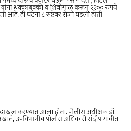
ध्ये दारूचे क्वार्टर घेऊन पैसे न देता, हॉटेल
यांना धक्काबुक्की व शिवीगाळ करून २२०० रुपये
 आहे. ही घटना ८ सप्टेंबर रोजी घडली होती.
हा दाखल करण्यात आला होता. पोलीस अधीक्षक डॉ.
ोक नखाते, उपविभागीय पोलीस अधिकारी संदीप गावीत