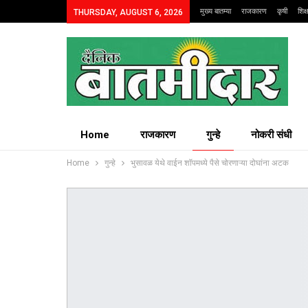
मुख्य बातम्या
राजकारण
कृषी
शिक
THURSDAY, AUGUST 6, 2026
Home
राजकारण
गुन्हे
नोकरी संधी
Home
गुन्हे
भुसावळ येथे वाईन शॉपमध्ये पैसे चोरणाऱ्या दोघांना अटक