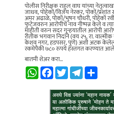
पोलीस निरीक्षक राहुल वाघ यांच्या नेतृत्व
जाधव, पोहेकों/विजय नेरकर, पोकों/प्रशांत स
अमर अढाळे, पोकॉ/भुषन चौधरी, पोहेकॉ रवींद
फुटेजवरुन आरोपीचे नाव नीष्पन्न केले व त्य
माहीती वरुन सदर गुन्हयातील आरोपी आरोपी
रीतीक भगवान निदाने (वय २५, रा. वाल्मीक 
केशव नगर, हडपसर, पुणे) अशी अटक केलेल्य
रकमेपैकी ७८० रुपये हस्तगत करण्यात आले आ
बातमी शेअर करा...
WhatsApp
Facebook
Twitter
Telegram
Share