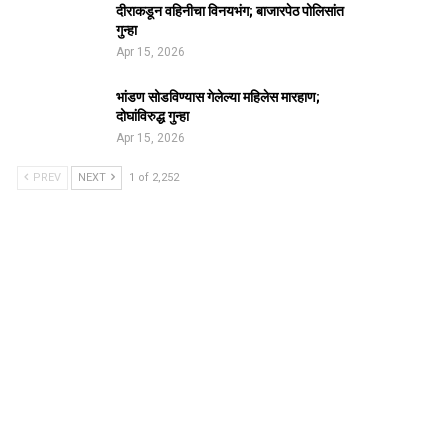
दीराकडून वहिनीचा विनयभंग; बाजारपेठ पोलिसांत
गुन्हा
Apr 15, 2026
भांडण सोडविण्यास गेलेल्या महिलेस मारहाण;
दोघांविरुद्ध गुन्हा
Apr 15, 2026
PREV
NEXT
1 of 2,252