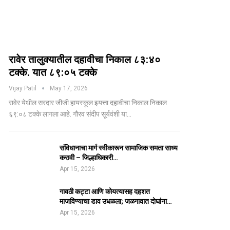
रावेर तालुक्यातील दहावीचा निकाल ८३:४०
टक्के. यात ८९:०५ टक्के
Vijay Patil
May 17, 2026
रावेर येथील सरदार जीजी हायस्कूल इयत्ता दहावीचा निकाल निकाल
६९:०८ टक्के लागला आहे. गौरव संदीप सूर्यवंशी या…
संविधानाचा मार्ग स्वीकारून सामाजिक समता साध्य
करावी – जिल्हाधिकारी…
Apr 15, 2026
गावठी कट्टा आणि कोयत्यासह दहशत
माजविण्याचा डाव उधळला; जळगावात दोघांना…
Apr 15, 2026