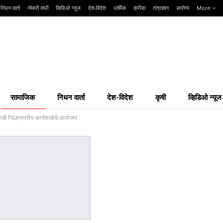
निधन वार्ता
नोकरी संधी
व्हिडिओ न्यूज
देश-विदेश
धार्मिक
क्रीडा
तंत्रज्ञान
आरोग्य
More
सामाजिक
निधन वार्ता
देश-विदेश
कृषी
व्हिडिओ न्यूज
ोजी जिल्हास्तरीय कार्यशाळेचे आयोजन