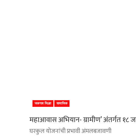
जळगाव जिल्हा
सामाजिक
महाआवास अभियान- ग्रामीण’ अंतर्गत १८ जा
घरकुल योजनांची प्रभावी अंमलबजावणी