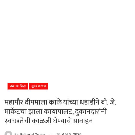
जळगाव जिल्हा
मुख्य बातम्या
महापौर दीपमाला काळे यांच्या धडाडीने बी. जे.
मार्केटचा झाला कायापालट, दुकानदारांनी
स्वच्छतेची काळजी घेण्याचे आवाहन
On
Apr 5, 2026
By
Editorial Team