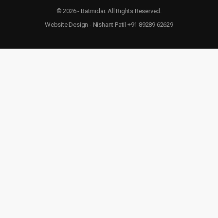
© 2026 - Batmidar. All Rights Reserved.
Website Design - Nishant Patil +91 89289 62629