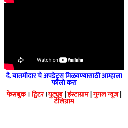
दै. बातमीदार चे अपडेट्स मिळवण्यासाठी आम्हाला
फॉलो करा
फेसबुक
।
ट्विटर
।
युट्युब
|
इंस्टाग्राम
|
गुगल न्यूज
|
टेलिग्राम