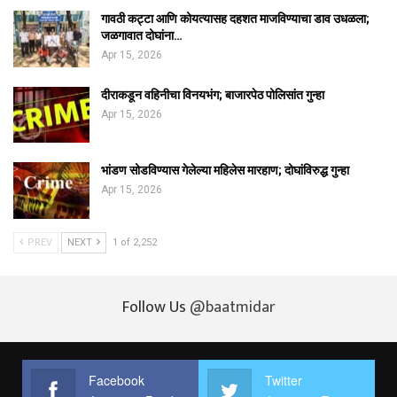
गावठी कट्टा आणि कोयत्यासह दहशत माजविण्याचा डाव उधळला;
जळगावात दोघांना…
Apr 15, 2026
दीराकडून वहिनीचा विनयभंग; बाजारपेठ पोलिसांत गुन्हा
Apr 15, 2026
भांडण सोडविण्यास गेलेल्या महिलेस मारहाण; दोघांविरुद्ध गुन्हा
Apr 15, 2026
PREV
NEXT
1 of 2,252
Follow Us
@baatmidar
Facebook
Twitter