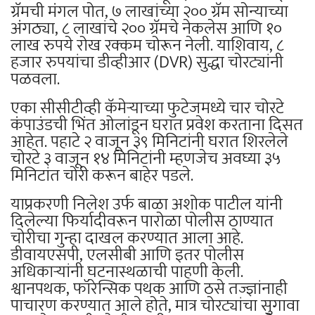
ग्रॅमची मंगल पोत, ७ लाखांच्या २०० ग्रॅम सोन्याच्या
अंगठ्या, ८ लाखांचे २०० ग्रॅमचे नेकलेस आणि १०
लाख रुपये रोख रक्कम चोरून नेली. याशिवाय, ८
हजार रुपयांचा डीव्हीआर (DVR) सुद्धा चोरट्यांनी
पळवला.
एका सीसीटीव्ही कॅमेऱ्याच्या फुटेजमध्ये चार चोरटे
कंपाउंडची भिंत ओलांडून घरात प्रवेश करताना दिसत
आहेत. पहाटे २ वाजून ३९ मिनिटांनी घरात शिरलेले
चोरटे ३ वाजून १४ मिनिटांनी म्हणजेच अवघ्या ३५
मिनिटांत चोरी करून बाहेर पडले.
याप्रकरणी निलेश उर्फ बाळा अशोक पाटील यांनी
दिलेल्या फिर्यादीवरून पारोळा पोलीस ठाण्यात
चोरीचा गुन्हा दाखल करण्यात आला आहे.
डीवायएसपी, एलसीबी आणि इतर पोलीस
अधिकाऱ्यांनी घटनास्थळाची पाहणी केली.
श्वानपथक, फॉरेन्सिक पथक आणि ठसे तज्ज्ञांनाही
पाचारण करण्यात आले होते, मात्र चोरट्यांचा सुगावा