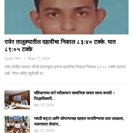
रावेर तालुक्यातील दहावीचा निकाल ८३:४० टक्के. यात
८९:०५ टक्के
Vijay Patil
May 17, 2026
रावेर येथील सरदार जीजी हायस्कूल इयत्ता दहावीचा निकाल निकाल ६९:०८ टक्के लागला
आहे. गौरव संदीप सूर्यवंशी या…
संविधानाचा मार्ग स्वीकारून सामाजिक समता साध्य करावी –
जिल्हाधिकारी…
Apr 15, 2026
गावठी कट्टा आणि कोयत्यासह दहशत माजविण्याचा डाव उधळला;
जळगावात दोघांना…
Apr 15, 2026