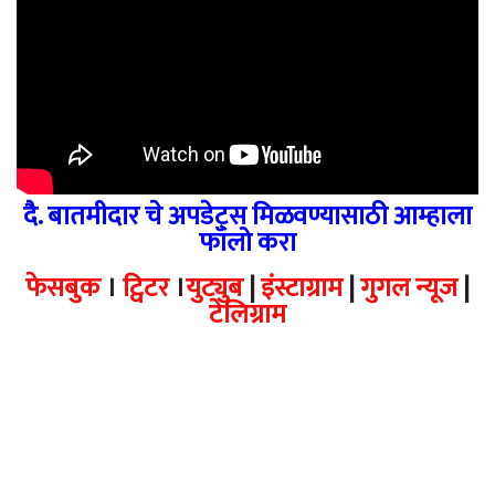
दै. बातमीदार चे अपडेट्स मिळवण्यासाठी आम्हाला
फॉलो करा
फेसबुक
।
ट्विटर
।
युट्युब
|
इंस्टाग्राम
|
गुगल न्यूज
|
टेलिग्राम