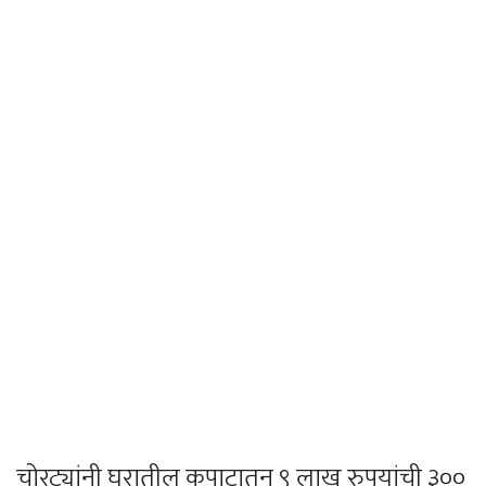
चोरट्यांनी घरातील कपाटातून ९ लाख रुपयांची ३००